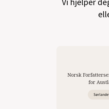
Vi hjelper de
ell
Norsk Forfatterse
for Aust
Sørlande