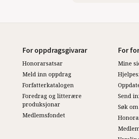
For oppdragsgivarar
For fo
Honorarsatsar
Mine si
Meld inn oppdrag
Hjelpes
Forfatterkatalogen
Oppdate
Foredrag og litterære
Send in
produksjonar
Søk om
Medlemsfondet
Honora
Medlem