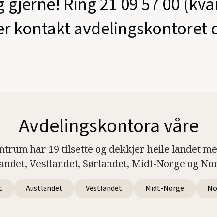
g gjerne! Ring 21 09 57 00 (kv
er kontakt avdelingskontoret d
Avdelingskontora våre
ntrum har 19 tilsette og dekkjer heile landet m
landet, Vestlandet, Sørlandet, Midt-Norge og No
t
Austlandet
Vestlandet
Midt-Norge
No