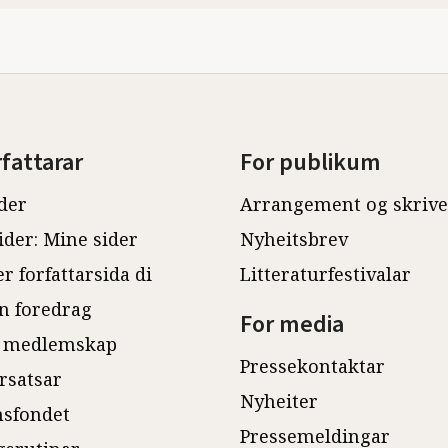
rfattarar
For publikum
der
Arrangement og skriv
ider: Mine sider
Nyheitsbrev
r forfattarsida di
Litteraturfestivalar
n foredrag
For media
 medlemskap
Pressekontaktar
rsatsar
Nyheiter
sfondet
Pressemeldingar