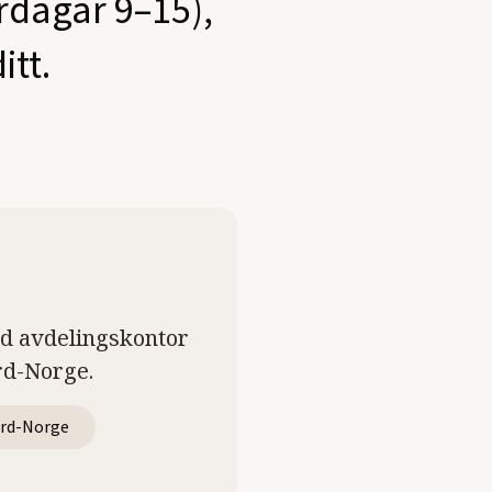
ardagar 9–15),
itt.
ed avdelingskontor
rd-Norge.
rd-Norge