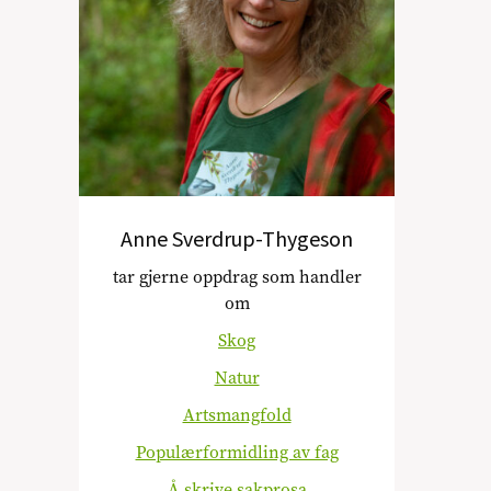
Anne Sverdrup-Thygeson
tar gjerne oppdrag som handler
om
Skog
Natur
Artsmangfold
Populærformidling av fag
Å skrive sakprosa