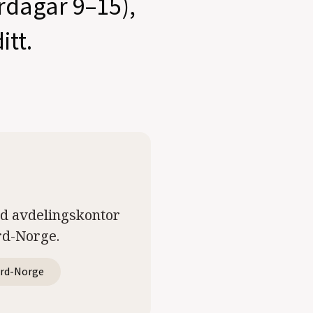
ardagar 9–15),
itt.
ed avdelingskontor
rd-Norge.
rd-Norge