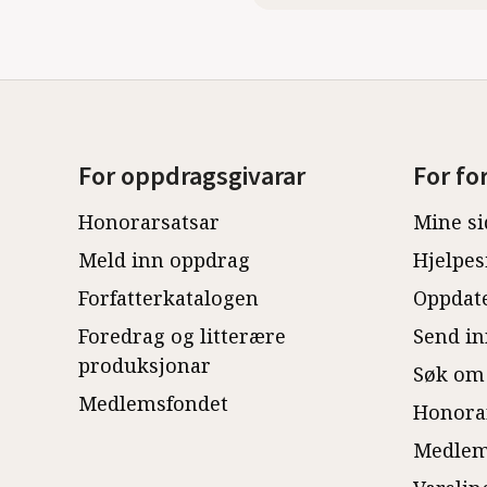
For oppdragsgivarar
For fo
Honorarsatsar
Mine si
Meld inn oppdrag
Hjelpes
Forfatterkatalogen
Oppdate
Foredrag og litterære
Send in
produksjonar
Søk om
Medlemsfondet
Honora
Medlem