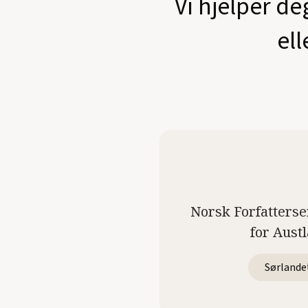
Vi hjelper de
ell
Norsk Forfatterse
for Aust
Sørlande