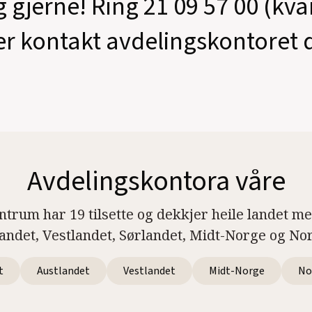
g gjerne! Ring 21 09 57 00 (kv
er kontakt avdelingskontoret d
Avdelingskontora våre
ntrum har 19 tilsette og dekkjer heile landet m
landet, Vestlandet, Sørlandet, Midt-Norge og No
t
Austlandet
Vestlandet
Midt-Norge
No