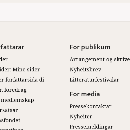
rfattarar
For publikum
der
Arrangement og skriv
ider: Mine sider
Nyheitsbrev
r forfattarsida di
Litteraturfestivalar
n foredrag
For media
 medlemskap
Pressekontaktar
rsatsar
Nyheiter
sfondet
Pressemeldingar