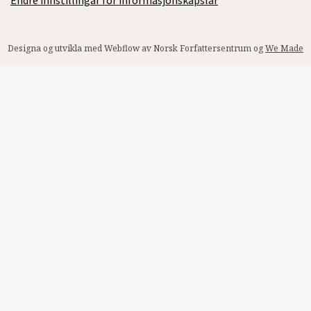
Endre innstillingar for informasjonskapslar
Designa og utvikla med Webflow av Norsk Forfattersentrum og
We Made