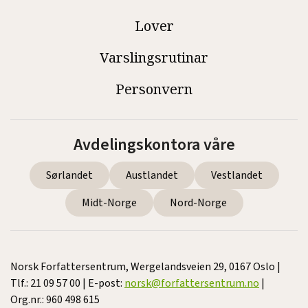
Lover
Varslingsrutinar
Personvern
Avdelingskontora våre
Sørlandet
Austlandet
Vestlandet
Midt-Norge
Nord-Norge
Norsk Forfattersentrum, Wergelandsveien 29, 0167 Oslo |
Tlf.: 21 09 57 00 | E-post:
norsk@forfattersentrum.no
|
Org.nr.: 960 498 615