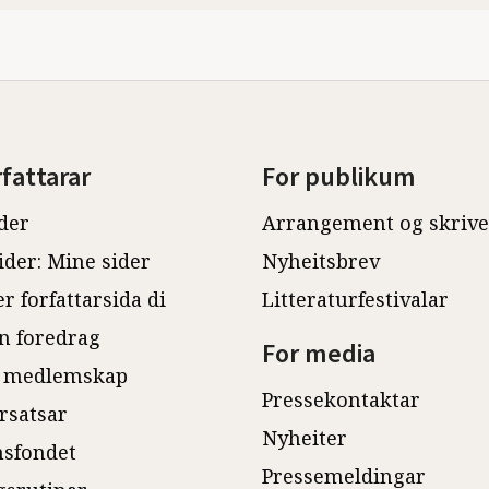
rfattarar
For publikum
der
Arrangement og skriv
ider: Mine sider
Nyheitsbrev
r forfattarsida di
Litteraturfestivalar
n foredrag
For media
 medlemskap
Pressekontaktar
rsatsar
Nyheiter
sfondet
Pressemeldingar