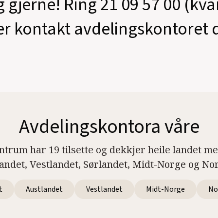
g gjerne! Ring 21 09 57 00 (kv
er kontakt avdelingskontoret d
Avdelingskontora våre
ntrum har 19 tilsette og dekkjer heile landet m
landet, Vestlandet, Sørlandet, Midt-Norge og No
t
Austlandet
Vestlandet
Midt-Norge
No