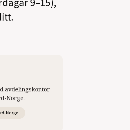
ardagar 9–15),
itt.
ed avdelingskontor
rd-Norge.
rd-Norge