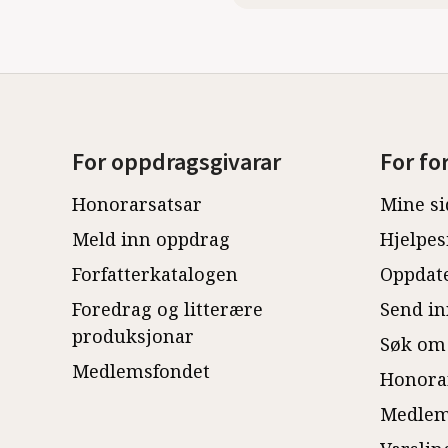
For oppdragsgivarar
For fo
Honorarsatsar
Mine si
Meld inn oppdrag
Hjelpes
Forfatterkatalogen
Oppdate
Foredrag og litterære
Send in
produksjonar
Søk om
Medlemsfondet
Honora
Medlem