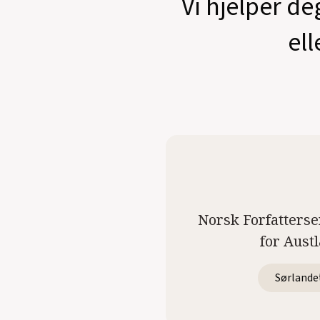
Vi hjelper de
ell
Norsk Forfatterse
for Aust
Sørlande