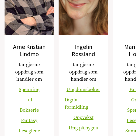
Arne Kristian
Ingelin
Mar
Lindmo
Røssland
Ho
tar gjerne
tar gjerne
tar 
oppdrag som
oppdrag som
oppd
handler om
handler om
hand
Spenning
Ungdomsbøker
Fa
Jul
Digital
G
formidling
Bokserie
Spe
Oppvekst
Fantasy
Les
Ung på bygda
Leseglede
Som