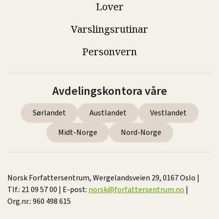
Lover
Varslingsrutinar
Personvern
Avdelingskontora våre
Sørlandet
Austlandet
Vestlandet
Midt-Norge
Nord-Norge
Norsk Forfattersentrum, Wergelandsveien 29, 0167 Oslo |
Tlf.: 21 09 57 00 | E-post:
norsk@forfattersentrum.no
|
Org.nr.: 960 498 615