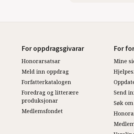
For oppdragsgivarar
For fo
Honorarsatsar
Mine si
Meld inn oppdrag
Hjelpes
Forfatterkatalogen
Oppdate
Foredrag og litterære
Send in
produksjonar
Søk om
Medlemsfondet
Honora
Medlem