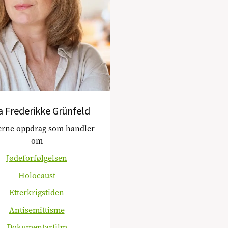
a Frederikke Grünfeld
jerne oppdrag som handler
om
Jødeforfølgelsen
Holocaust
Etterkrigstiden
Antisemittisme
Dokumentarfilm