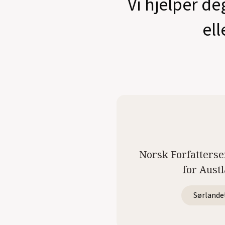
Vi hjelper de
ell
Norsk Forfatterse
for Aust
Sørlande