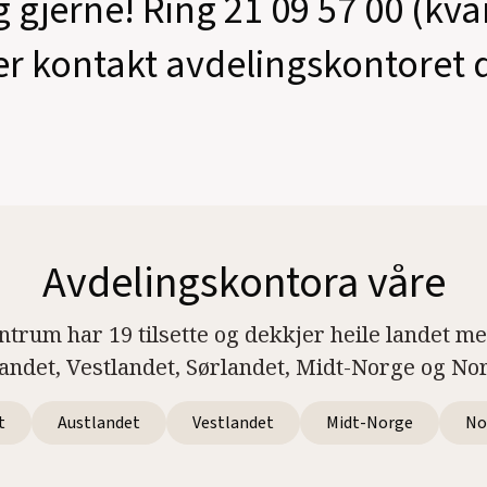
g gjerne! Ring 21 09 57 00 (kv
er kontakt avdelingskontoret d
Avdelingskontora våre
ntrum har 19 tilsette og dekkjer heile landet m
landet, Vestlandet, Sørlandet, Midt-Norge og No
t
Austlandet
Vestlandet
Midt-Norge
No