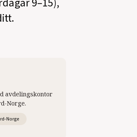
ardagar 9–15),
itt.
ed avdelingskontor
rd-Norge.
rd-Norge