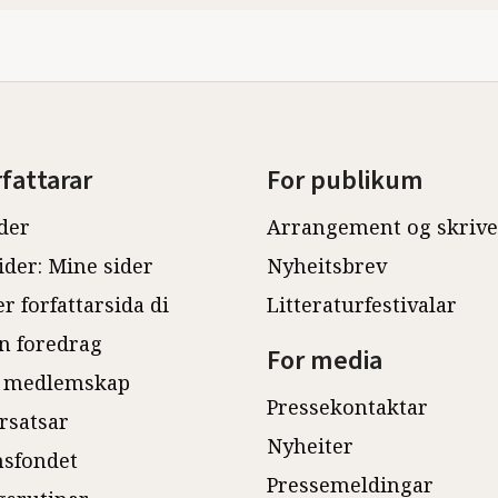
rfattarar
For publikum
der
Arrangement og skriv
ider: Mine sider
Nyheitsbrev
r forfattarsida di
Litteraturfestivalar
n foredrag
For media
 medlemskap
Pressekontaktar
rsatsar
Nyheiter
sfondet
Pressemeldingar