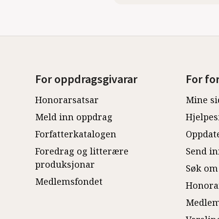
For oppdragsgivarar
For fo
Honorarsatsar
Mine si
Meld inn oppdrag
Hjelpes
Forfatterkatalogen
Oppdate
Foredrag og litterære
Send in
produksjonar
Søk om
Medlemsfondet
Honora
Medlem