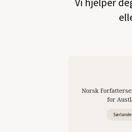
Vi hjelper de
ell
Norsk Forfatterse
for Aust
Sørlande