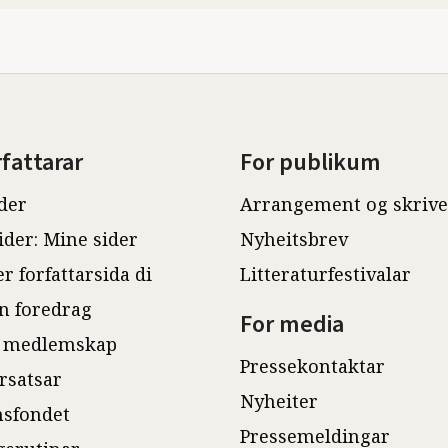
rfattarar
For publikum
der
Arrangement og skriv
ider: Mine sider
Nyheitsbrev
r forfattarsida di
Litteraturfestivalar
n foredrag
For media
 medlemskap
Pressekontaktar
rsatsar
Nyheiter
sfondet
Pressemeldingar