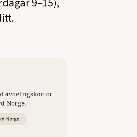
ardagar 9–15),
itt.
ed avdelingskontor
rd-Norge.
rd-Norge