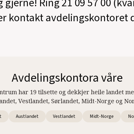
g gjerne! Ring 21 09 57 00 (kv
er kontakt avdelingskontoret d
Avdelingskontora våre
ntrum har 19 tilsette og dekkjer heile landet m
landet, Vestlandet, Sørlandet, Midt-Norge og No
t
Austlandet
Vestlandet
Midt-Norge
No