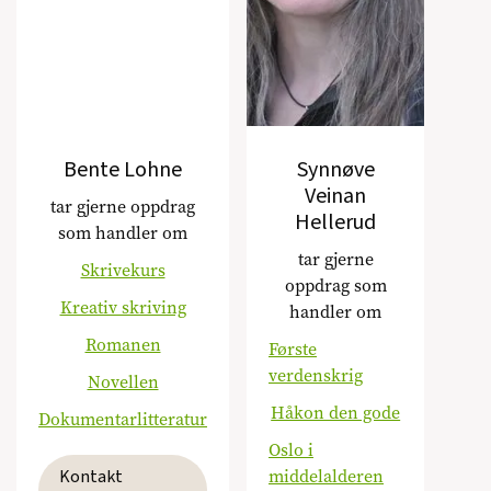
Bente Lohne
Synnøve
Veinan
tar gjerne oppdrag
Hellerud
som handler om
tar gjerne
Skrivekurs
oppdrag som
Kreativ skriving
handler om
Romanen
Første
verdenskrig
Novellen
Håkon den gode
Dokumentarlitteratur
Oslo i
Kontakt
middelalderen