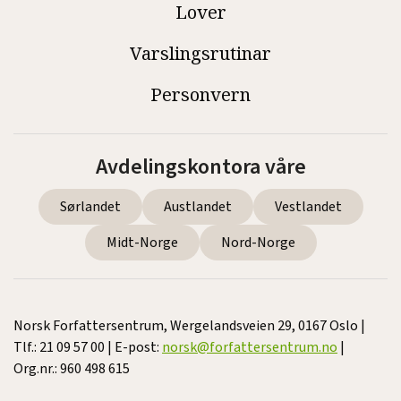
Lover
Varslingsrutinar
Personvern
Avdelingskontora våre
Sørlandet
Austlandet
Vestlandet
Midt-Norge
Nord-Norge
Norsk Forfattersentrum, Wergelandsveien 29, 0167 Oslo |
Tlf.: 21 09 57 00 | E-post:
norsk@forfattersentrum.no
|
Org.nr.: 960 498 615