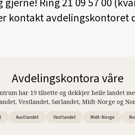
g gjerne! Ring 21 09 57 00 (kv
er kontakt avdelingskontoret d
Avdelingskontora våre
ntrum har 19 tilsette og dekkjer heile landet m
landet, Vestlandet, Sørlandet, Midt-Norge og No
t
Austlandet
Vestlandet
Midt-Norge
No