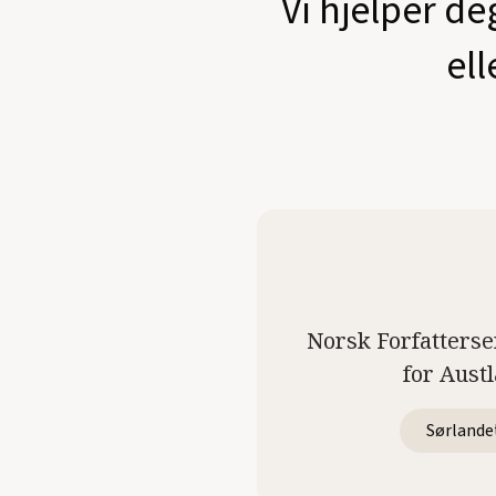
Vi hjelper de
ell
Norsk Forfatterse
for Aust
Sørlande