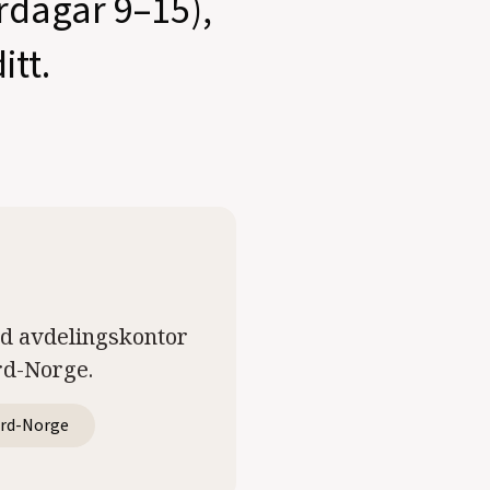
ardagar 9–15),
itt.
ed avdelingskontor
rd-Norge.
rd-Norge