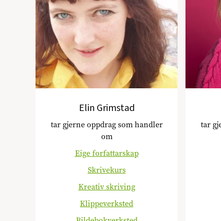
Elin Grimstad
tar gjerne oppdrag som handler
tar g
om
Eige forfattarskap
Skrivekurs
Kreativ skriving
Klippeverksted
Bildebokverksted