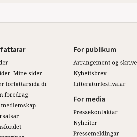
rfattarar
For publikum
der
Arrangement og skriv
ider: Mine sider
Nyheitsbrev
r forfattarsida di
Litteraturfestivalar
n foredrag
For media
 medlemskap
Pressekontaktar
rsatsar
Nyheiter
sfondet
Pressemeldingar