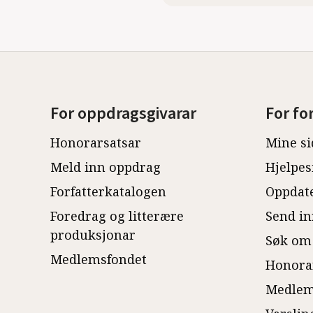
For oppdragsgivarar
For fo
Honorarsatsar
Mine si
Meld inn oppdrag
Hjelpes
Forfatterkatalogen
Oppdate
Foredrag og litterære
Send in
produksjonar
Søk om
Medlemsfondet
Honora
Medlem