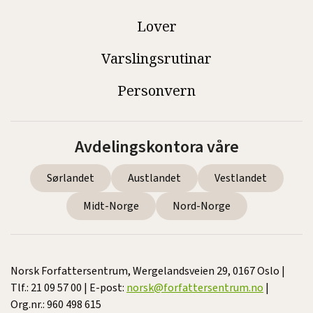
Lover
Varslingsrutinar
Personvern
Avdelingskontora våre
Sørlandet
Austlandet
Vestlandet
Midt-Norge
Nord-Norge
Norsk Forfattersentrum, Wergelandsveien 29, 0167 Oslo |
Tlf.: 21 09 57 00 | E-post:
norsk@forfattersentrum.no
|
Org.nr.: 960 498 615