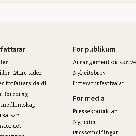
rfattarar
For publikum
der
Arrangement og skriv
ider: Mine sider
Nyheitsbrev
r forfattarsida di
Litteraturfestivalar
n foredrag
For media
 medlemskap
Pressekontaktar
rsatsar
Nyheiter
sfondet
Pressemeldingar