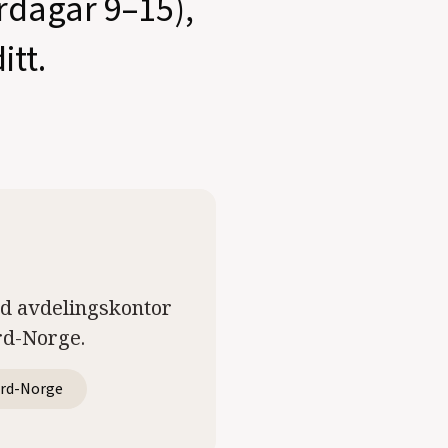
ardagar 9–15),
itt.
ed avdelingskontor
rd-Norge.
rd-Norge