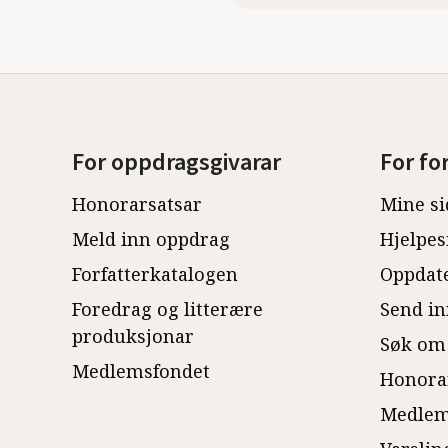
For oppdragsgivarar
For fo
Honorarsatsar
Mine si
Meld inn oppdrag
Hjelpes
Forfatterkatalogen
Oppdate
Foredrag og litterære
Send in
produksjonar
Søk om
Medlemsfondet
Honora
Medlem