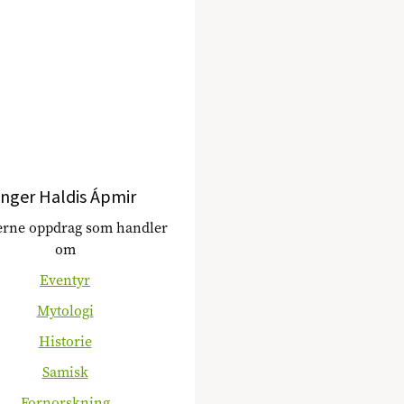
Inger Haldis Ápmir
jerne oppdrag som handler
om
Eventyr
Mytologi
Historie
Samisk
Fornorskning