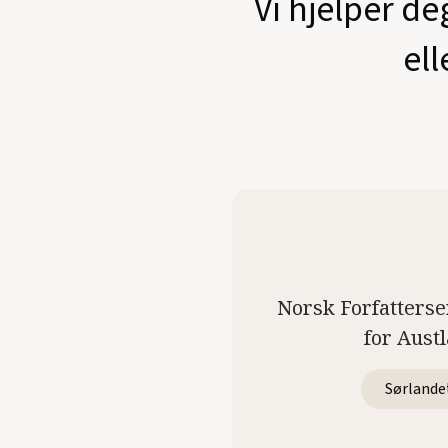
Vi hjelper de
ell
Norsk Forfatterse
for Aust
Sørlande