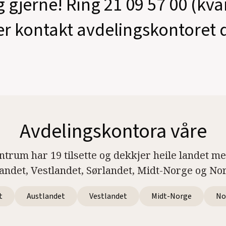
g gjerne! Ring 21 09 57 00 (kv
er kontakt avdelingskontoret d
Avdelingskontora våre
ntrum har 19 tilsette og dekkjer heile landet m
landet, Vestlandet, Sørlandet, Midt-Norge og No
t
Austlandet
Vestlandet
Midt-Norge
No