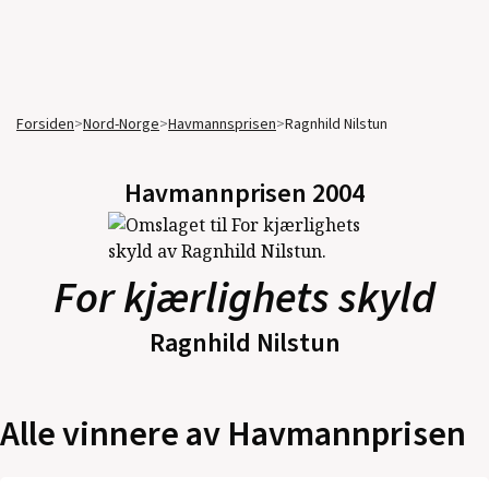
Forsiden
>
Nord-Norge
>
Havmannsprisen
>
Ragnhild Nilstun
Havmannprisen
2004
For kjærlighets skyld
Ragnhild Nilstun
Alle vinnere av Havmannprisen