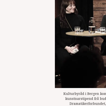
Kulturbyråd i Bergen kom
kunstnarstipend frå budsj
Dramatikerforbundet, E