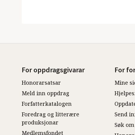
For oppdragsgivarar
For fo
Honorarsatsar
Mine si
Meld inn oppdrag
Hjelpes
Forfatterkatalogen
Oppdate
Foredrag og litterære
Send in
produksjonar
Søk om
Medlemsfondet