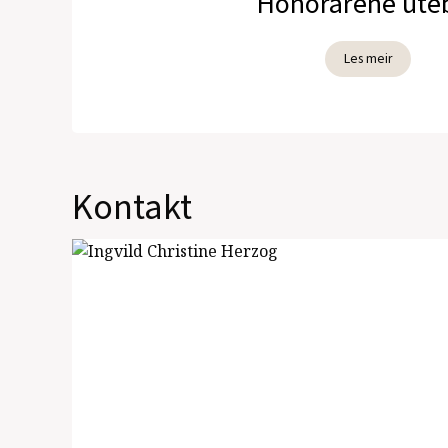
Honorarene uteb
Les meir
Kontakt