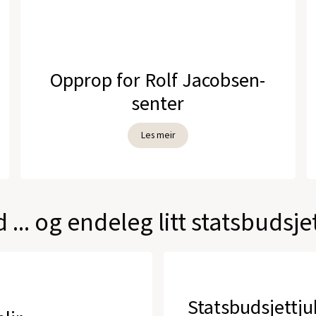
Opprop for Rolf Jacobsen-
senter
Les meir
.. og endeleg litt statsbudsjet
Statsbudsjettju