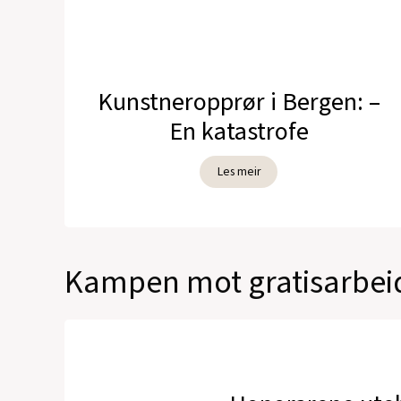
Kunstneropprør i Bergen: –
En katastrofe
Les meir
Kampen mot gratisarbeid .