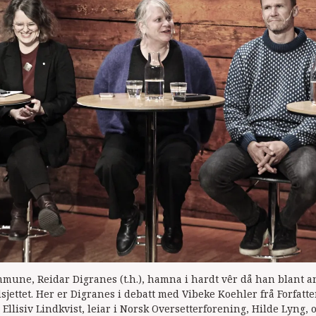
mune, Reidar Digranes (t.h.), hamna i hardt vêr då han blant
ettet. Her er Digranes i debatt med Vibeke Koehler frå Forfatterf
llisiv Lindkvist, leiar i Norsk Oversetterforening, Hilde Lyng, 