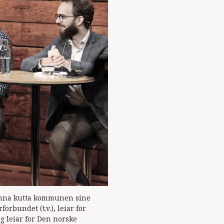
 anna kutta kommunen sine
orbundet (t.v.), leiar for
og leiar for Den norske