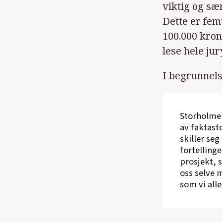
viktig og sæ
Dette er fem
100.000 kron
lese hele ju
I begrunnels
Storholmen
av faktast
skiller se
fortelling
prosjekt, 
oss selve m
som vi alle