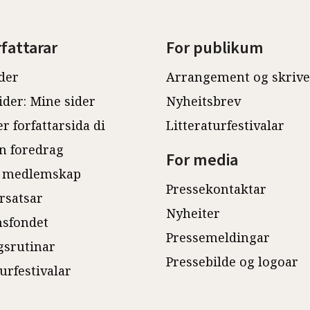
rfattarar
For publikum
der
Arrangement og skriv
ider: Mine sider
Nyheitsbrev
r forfattarsida di
Litteraturfestivalar
n foredrag
For media
 medlemskap
Pressekontaktar
rsatsar
Nyheiter
sfondet
Pressemeldingar
gsrutinar
Pressebilde og logoar
turfestivalar