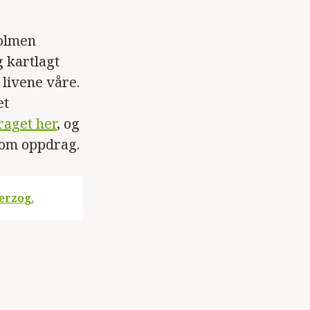
holmen
 kartlagt
livene våre.
et
raget her
, og
 om oppdrag.
erzog.