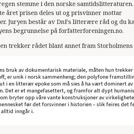
regen stemme i den norske samtidslitteraturen.
te året prisen deles ut og prisvinner mottar
er. Juryen består av DnFs litterære råd og du k
ryens begrunnelse på forfatterforeningen.no.
en trekker rådet blant annet fram Storholmens
s bruk av dokumentarisk materiale, måten hun trekker 
off, er unik i norsk sammenheng; den polyfone framstill
g ut i en litterær epoke som må sies å ha vært dominert av
en. Det er et mangefasettert, og framfor alt dypt humanis
som bryter opp våre vante konstruksjoner av virkelighete
ennesket før det forsvinner i historien – slik feires det 
 alltid inngår i.