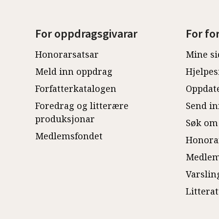
For oppdragsgivarar
For fo
Honorarsatsar
Mine si
Meld inn oppdrag
Hjelpes
Forfatterkatalogen
Oppdate
Foredrag og litterære
Send in
produksjonar
Søk om
Medlemsfondet
Honora
Medlem
Varslin
Littera