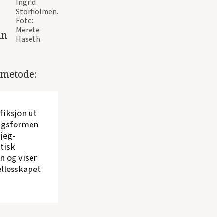
Ingrid
Storholmen.
Foto:
Merete
an
Haseth
 metode:
fiksjon ut
ingsformen
 jeg-
tisk
n og viser
fellesskapet