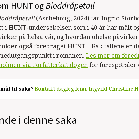
 om HUNT og
Bloddråpetall
loddråpetall
(Aschehoug, 2024) tar Ingrid Stor
 i HUNT-undersøkelsen som i 40 år har målt og
irker på helsa vår, og hvordan uhelse påvirker 
older også foredraget HUNT – Bak tallene er d
r medutgangspunkt i romanen.
Les mer om fored
holmen via Forfatterkatalogen
for forespørsler
mål til saka?
Kontakt dagleg leiar Ingvild Christine H
de i denne saka