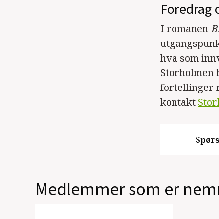
Foredrag
I romanen
B
utgangspunkt
hva som innv
Storholmen h
fortellinge
kontakt
Stor
Spørs
Medlemmer som er nemn