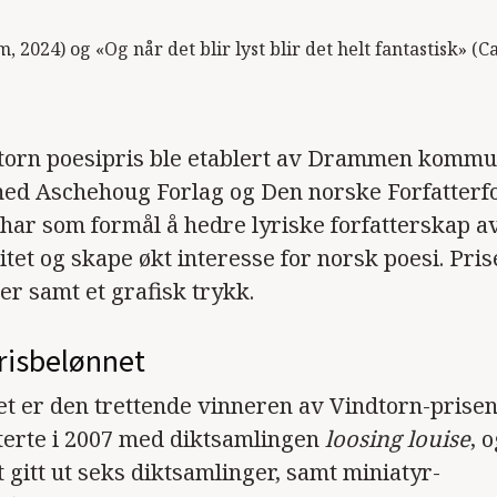
2024) og «Og når det blir lyst blir det helt fantastisk» (
dtorn poesipris ble etablert av Drammen kommu
ed Aschehoug Forlag og Den norske Forfatterfo
 har som formål å hedre lyriske forfatterskap a
itet og skape økt interesse for norsk poesi. Pris
er samt et grafisk trykk.
risbelønnet
et er den trettende vinneren av Vindtorn-prisen
terte i 2007 med diktsamlingen
loosing louise
, 
t gitt ut seks diktsamlinger, samt miniatyr-