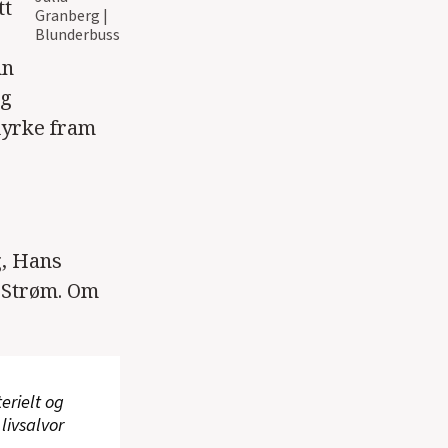
tt
Granberg |
Blunderbuss
un
ig
dyrke fram
g, Hans
e Strøm. Om
terielt og
livsalvor
.