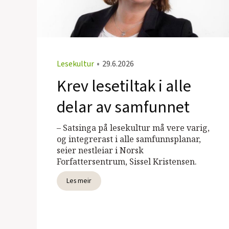
Lesekultur
•
29.6.2026
Krev lesetiltak i alle
delar av samfunnet
– Satsinga på lesekultur må vere varig,
og integrerast i alle samfunnsplanar,
seier nestleiar i Norsk
Forfattersentrum, Sissel Kristensen.
Les meir