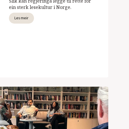
Slik kan regjeringa legge til rette for
ein sterk lesekultur i Norge.
Les meir