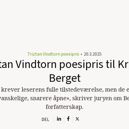
Triztan Vindtorn poesipris
•
20.3.2025
tan Vindtorn poesipris til Kr
Berget
krever leserens fulle tilstedeværelse, men de e
vanskelige, snarere åpne», skriver juryen om B
forfatterskap.
DEL