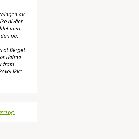
kningen av
ike nivåer.
iddel med
rden på.
i at Berget
vor Hofmo
er fram
kevel ikke
erzog.