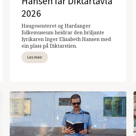
Hansen får Diktartavla
2026
Haugesenteret og Hardanger
folkemuseum heidrar den briljante
lyrikaren Inger Elisabeth Hansen med
ein plass på Diktarstien.
Les meir