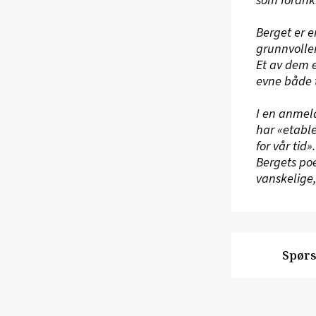
Berget er 
grunnvollen
Et av dem e
evne både t
I en anmel
har «etabl
for vår tid
Bergets poe
vanskelige
Spørs