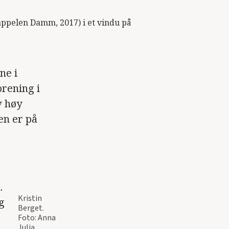
Cappelen Damm, 2017) i et vindu på
ne i
rening i
v høy
en er på
.
Kristin
og
Berget.
Foto: Anna
Julia