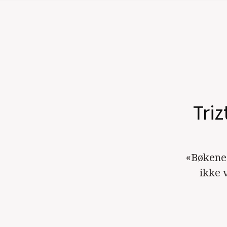
Triz
«Bøkene 
ikke 