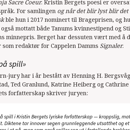
nja Sacre Coeur
. Kristin Bergets poesi er oversa
 språk. For samlingen
og når det blir lyst blir det
sk
ble hun i 2017 nominert til Brageprisen, og h
e også mottatt både Tanums kvinnestipend og St
s minnepris. Berget har dessuten vært med å 
 som redaktør for Cappelen Damms
Signaler
.
på spill»
rn-jury har i år bestått av Henning H. Bergsvå
tad, Ted Granlund, Katrine Heiberg og Cathrin
ets forfatterskap skriver juryen:
å spill i Kristin Bergets lyriske forfatterskap — kroppslig, ma
lt. Diktene tar innover segen grunnleggende utsatthet og et 
es i et nå, men som også spiller seg ut i fortellende brokker