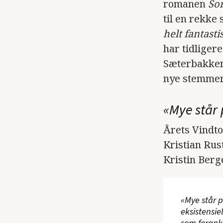
romanen
So
til en rekke
helt fantasti
har tidliger
Sæterbakken
nye stemmer
«Mye står 
Årets Vindto
Kristian Rus
Kristin Berg
«Mye står p
eksistensie
som forankr