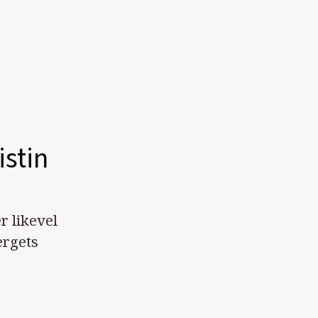
istin
r likevel
ergets