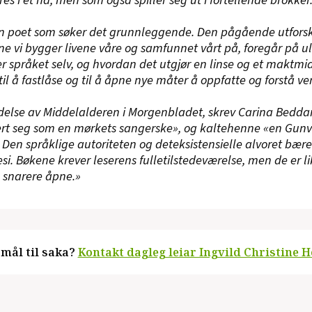
en poet som søker det grunnleggende. Den pågående utfors
e vi bygger livene våre og samfunnet vårt på, foregår på ul
r språket selv, og hvordan det utgjør en linse og et maktm
il å fastlåse og til å åpne nye måter å oppfatte og forstå ve
delse av Middelalderen i Morgenbladet, skrev Carina Beddar
ert seg som en mørkets sangerske», og kaltehenne «en Gun
». Den språklige autoriteten og deteksistensielle alvoret bær
si. Bøkene krever leserens fulletilstedeværelse, men de er li
, snarere åpne.»
mål til saka?
Kontakt dagleg leiar Ingvild Christine H