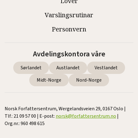
Lover
Varslingsrutinar
Personvern
Avdelingskontora våre
Sørlandet
Austlandet
Vestlandet
Midt-Norge
Nord-Norge
Norsk Forfattersentrum, Wergelandsveien 29, 0167 Oslo |
Tlf.: 21 09 57 00 | E-post:
norsk@forfattersentrum.no
|
Org.nr.: 960 498 615