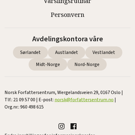
Varslingsrutinar
Personvern
Avdelingskontora våre
Sørlandet
Austlandet
Vestlandet
Midt-Norge
Nord-Norge
Norsk Forfattersentrum, Wergelandsveien 29, 0167 Oslo |
Tlf.: 21 09 57 00 | E-post:
norsk@forfattersentrum.no
|
Org.nr.: 960 498 615