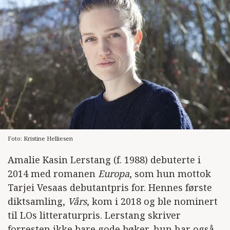
Foto: Kristine Helliesen
Amalie Kasin Lerstang (f. 1988) debuterte i
2014 med romanen
Europa
, som hun mottok
Tarjei Vesaas debutantpris for. Hennes første
diktsamling,
Vårs
, kom i 2018 og ble nominert
til LOs litteraturpris. Lerstang skriver
forresten ikke bare gode bøker, hun har også