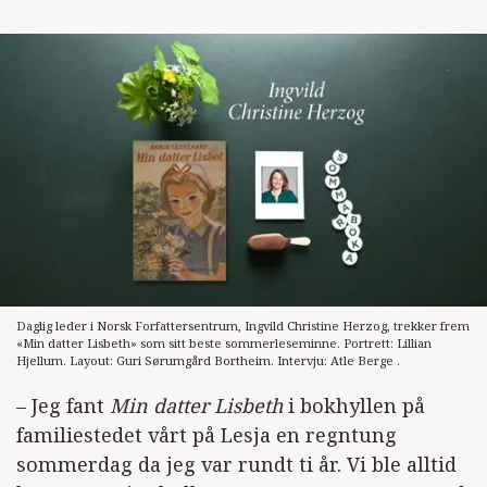
Daglig leder i Norsk Forfattersentrum, Ingvild Christine Herzog, trekker frem
«Min datter Lisbeth» som sitt beste sommerleseminne. Portrett: Lillian
Hjellum. Layout: Guri Sørumgård Bortheim. Intervju: Atle Berge .
– Jeg fant
Min datter Lisbeth
i bokhyllen på
familiestedet vårt på Lesja en regntung
sommerdag da jeg var rundt ti år. Vi ble alltid