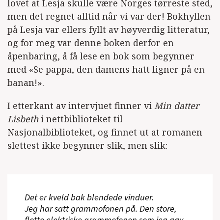
lovet at Lesja skulle være Norges tørreste sted,
men det regnet alltid når vi var der! Bokhyllen
på Lesja var ellers fyllt av høyverdig litteratur,
og for meg var denne boken derfor en
åpenbaring, å få lese en bok som begynner
med «Se pappa, den damens hatt ligner på en
banan!».
I etterkant av intervjuet finner vi
Min datter
Lisbeth
i nettbiblioteket til
Nasjonalbiblioteket, og finnet ut at romanen
slettest ikke begynner slik, men slik:
Det er kveld bak blendede vinduer.
Jeg har satt grammofonen på. Den store,
flotte elektriske grammofonen som jeg gav