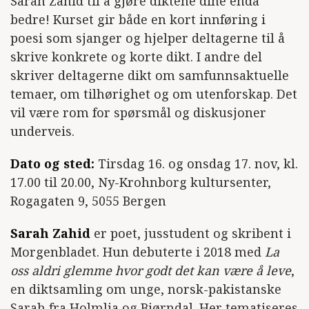
Sarah Zahid til å gjøre diktene dine enda
bedre! Kurset gir både en kort innføring i
poesi som sjanger og hjelper deltagerne til å
skrive konkrete og korte dikt. I andre del
skriver deltagerne dikt om samfunnsaktuelle
temaer, om tilhørighet og om utenforskap. Det
vil være rom for spørsmål og diskusjoner
underveis.
Dato og sted:
Tirsdag 16. og onsdag 17. nov, kl.
17.00 til 20.00, Ny-Krohnborg kultursenter,
Rogagaten 9, 5055 Bergen
Sarah Zahid
er poet, jusstudent og skribent i
Morgenbladet. Hun debuterte i 2018 med
La
oss aldri glemme hvor godt det kan være å leve
,
en diktsamling om unge, norsk-pakistanske
Sarah fra Holmlia og Bjørndal. Her tematiseres