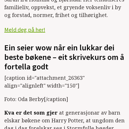
familieliv, oppvekst, et gryende voksenliv i by
og forstad, normer, frihet og tilhørighet.
Meld deg på her!
Ein seier wow når ein lukkar dei
beste bøkene – eit skrivekurs om å
fortella godt
[caption id="attachment_26363"
align="alignleft" width="150"]
Foto: Oda Berby[/caption]
Kva er det som gjer
at generasjonar av barn
elskar bøkene om Harry Potter, at ungdom den
dag i dag forelskar seg i Stormfulle høgder,