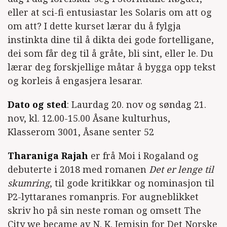
eller at sci-fi entusiastar les Solaris om att og
om att? I dette kurset lærar du å fylgja
instinkta dine til å dikta dei gode fortelligane,
dei som får deg til å gråte, bli sint, eller le. Du
lærar deg forskjellige måtar å bygga opp tekst
og korleis å engasjera lesarar.
Dato og sted
: Laurdag 20. nov og søndag 21.
nov, kl. 12.00-15.00 Åsane kulturhus,
Klasserom 3001, Åsane senter 52
Tharaniga Rajah
er frå Moi i Rogaland og
debuterte i 2018 med romanen
Det er lenge til
skumring
, til gode kritikkar og nominasjon til
P2-lyttaranes romanpris. For augneblikket
skriv ho på sin neste roman og omsett The
City we became av N. K. Jemisin for Det Norske