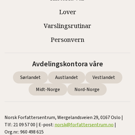
Lover
Varslingsrutinar
Personvern
Avdelingskontora våre
Sørlandet
Austlandet
Vestlandet
Midt-Norge
Nord-Norge
Norsk Forfattersentrum, Wergelandsveien 29, 0167 Oslo |
Tlf.: 21 09 57 00 | E-post:
norsk@forfattersentrum.no
|
Org.nr.: 960 498 615