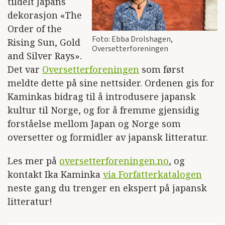
tildelt Japans
dekorasjon «The
Order of the
Foto: Ebba Drolshagen,
Rising Sun, Gold
Oversetterforeningen
and Silver Rays».
Det var
Oversetterforeningen
som først
meldte dette på sine nettsider. Ordenen gis for
Kaminkas bidrag til å introdusere japansk
kultur til Norge, og for å fremme gjensidig
forståelse mellom Japan og Norge som
oversetter og formidler av japansk litteratur.
Les mer på
oversetterforeningen.no
, og
kontakt Ika Kaminka
via Forfatterkatalogen
neste gang du trenger en ekspert på japansk
litteratur!