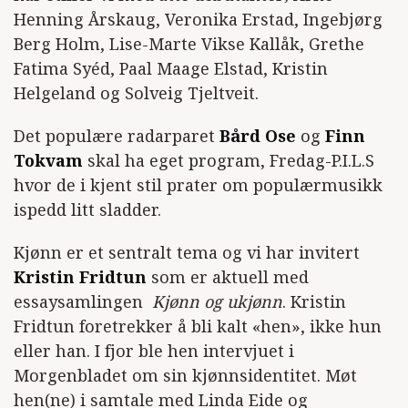
Henning Årskaug, Veronika Erstad, Ingebjørg
Berg Holm, Lise-Marte Vikse Kallåk, Grethe
Fatima Syéd, Paal Maage Elstad, Kristin
Helgeland og Solveig Tjeltveit.
Det populære radarparet
Bård Ose
og
Finn
Tokvam
skal ha eget program, Fredag-P.I.L.S
hvor de i kjent stil prater om populærmusikk
ispedd litt sladder.
Kjønn er et sentralt tema og vi har invitert
Kristin Fridtun
som er aktuell med
essaysamlingen
Kjønn og ukjønn
. Kristin
Fridtun foretrekker å bli kalt «hen», ikke hun
eller han. I fjor ble hen intervjuet i
Morgenbladet om sin kjønnsidentitet. Møt
hen(ne) i samtale med Linda Eide og