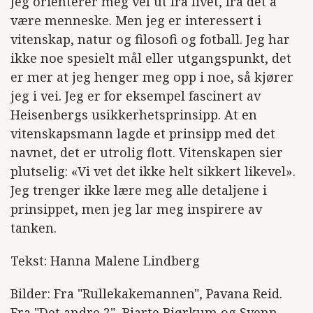
Jeg orienterer meg vel ut fra livet, fra det å
være menneske. Men jeg er interessert i
vitenskap, natur og filosofi og fotball. Jeg har
ikke noe spesielt mål eller utgangspunkt, det
er mer at jeg henger meg opp i noe, så kjører
jeg i vei. Jeg er for eksempel fascinert av
Heisenbergs usikkerhetsprinsipp. At en
vitenskapsmann lagde et prinsipp med det
navnet, det er utrolig flott. Vitenskapen sier
plutselig: «Vi vet det ikke helt sikkert likevel».
Jeg trenger ikke lære meg alle detaljene i
prinsippet, men jeg lar meg inspirere av
tanken.
Tekst: Hanna Malene Lindberg
Bilder: Fra "Rullekakemannen", Pavana Reid.
Fra "Det andre 2", Bjarte Bjørkum og Svenn