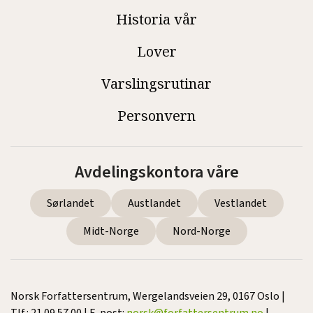
Historia vår
Lover
Varslingsrutinar
Personvern
Avdelingskontora våre
Sørlandet
Austlandet
Vestlandet
Midt-Norge
Nord-Norge
Norsk Forfattersentrum, Wergelandsveien 29, 0167 Oslo |
Tlf.: 21 09 57 00 | E-post:
norsk@forfattersentrum.no
|