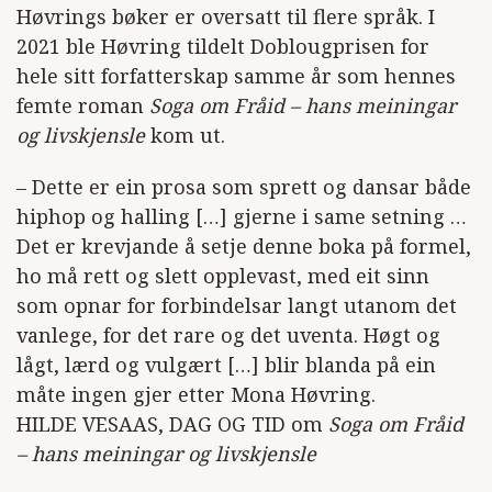
Høvrings bøker er oversatt til flere språk. I
2021 ble Høvring tildelt Doblougprisen for
hele sitt forfatterskap samme år som hennes
femte roman
Soga om Fråid – hans meiningar
og livskjensle
kom ut.
– Dette er ein prosa som sprett og dansar både
hiphop og halling […] gjerne i same setning …
Det er krevjande å setje denne boka på formel,
ho må rett og slett opplevast, med eit sinn
som opnar for forbindelsar langt utanom det
vanlege, for det rare og det uventa. Høgt og
lågt, lærd og vulgært […] blir blanda på ein
måte ingen gjer etter Mona Høvring.
HILDE VESAAS, DAG OG TID om
Soga om Fråid
– hans meiningar og livskjensle