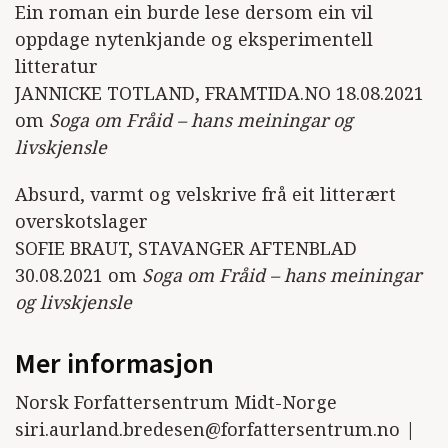
Ein roman ein burde lese dersom ein vil
oppdage nytenkjande og eksperimentell
litteratur
JANNICKE TOTLAND, FRAMTIDA.NO 18.08.2021
om
Soga om Fråid – hans meiningar og
livskjensle
Absurd, varmt og velskrive frå eit litterært
overskotslager
SOFIE BRAUT, STAVANGER AFTENBLAD
30.08.2021 om
Soga om Fråid – hans meiningar
og livskjensle
Mer informasjon
Norsk Forfattersentrum Midt-Norge
siri.aurland.bredesen@forfattersentrum.no |