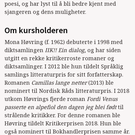
poesi, og har lyst til å bli bedre kjent med
sjangeren og dens muligheter.
Om kursholderen
Mona Høvring (f. 1962) debuterte i 1998 med
diktsamlingen
IIK!! Ein dialog
, og har siden
utgitt en rekke kritikerroste romaner og
diktsamlinger. I 2012 ble hun tildelt Språklig
samlings litteraturpris for sitt forfatterskap.
Romanen
Camillas lange netter
(2013) ble
nominert til Nordisk Råds litteraturpris. I 2018
utkom Høvrings fjerde roman
Fordi Venus
passerte en alpefiol den dagen jeg blei født
til
strålende kritikker. For denne romanen ble
Høvring tildelt Kritikerprisen 2018. Hun ble
også nominert til Bokhandlerprisen samme år.