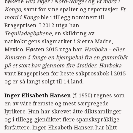
bøkene
Hva skjer i Nord-Norge?
og
Et mord i
Kongo
, samt for sine spalter og reportasjer.
Et
mord i Kongo
ble i tillegg nominert til
Brageprisen. I 2012 utga han
Tequiladagbøkene
, en skildring av
narkokrigens slagmarker i Sierra Madre,
Mexico. Høsten 2015 utga han
Havboka – eller
Kunsten å fange en kjempehai fra en gummibåt
på et stort hav gjennom fire årstider
.
Havboka
vant Brageprisen for beste sakprosabok i 2015
og er så langt solgt til 14 land.
Inger Elisabeth Hansen
(f. 1950) regnes som
en av våre fremste og mest særpregede
lyrikere. Hun har skrevet åtte diktsamlinger
og i tillegg gjendiktet flere spanskspråklige
forfattere. Inger Elisabeth Hansen har blitt