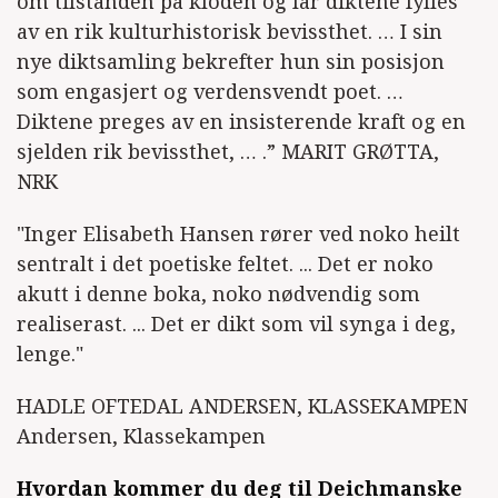
om tilstanden på kloden og lar diktene fylles
av en rik kulturhistorisk bevissthet. … I sin
nye diktsamling bekrefter hun sin posisjon
som engasjert og verdensvendt poet. …
Diktene preges av en insisterende kraft og en
sjelden rik bevissthet, … .” MARIT GRØTTA,
NRK
"Inger Elisabeth Hansen rører ved noko heilt
sentralt i det poetiske feltet. ... Det er noko
akutt i denne boka, noko nødvendig som
realiserast. ... Det er dikt som vil synga i deg,
lenge."
HADLE OFTEDAL ANDERSEN, KLASSEKAMPEN
Andersen, Klassekampen
Hvordan kommer du deg til Deichmanske