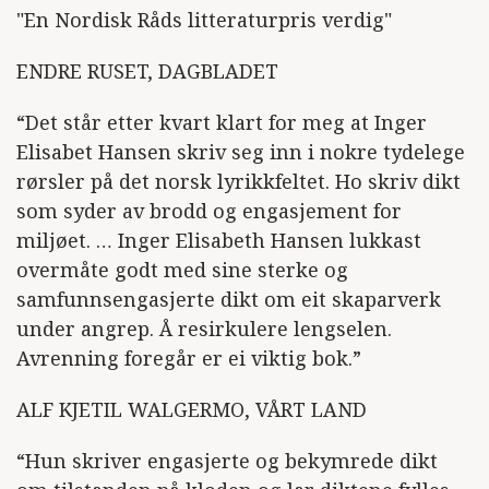
"En Nordisk Råds litteraturpris verdig"
ENDRE RUSET, DAGBLADET
“Det står etter kvart klart for meg at Inger
Elisabet Hansen skriv seg inn i nokre tydelege
rørsler på det norsk lyrikkfeltet. Ho skriv dikt
som syder av brodd og engasjement for
miljøet. … Inger Elisabeth Hansen lukkast
overmåte godt med sine sterke og
samfunnsengasjerte dikt om eit skaparverk
under angrep. Å resirkulere lengselen.
Avrenning foregår er ei viktig bok.”
ALF KJETIL WALGERMO, VÅRT LAND
“Hun skriver engasjerte og bekymrede dikt