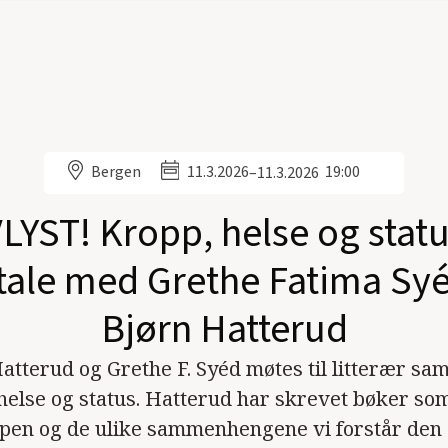
Bergen
11.3.2026
19:00
–
11.3.2026
LYST! Kropp, helse og statu
ale med Grethe Fatima Sy
Bjørn Hatterud
atterud og Grethe F. Syéd møtes til litterær sa
helse og status. Hatterud har skrevet bøker som
pen og de ulike sammenhengene vi forstår den