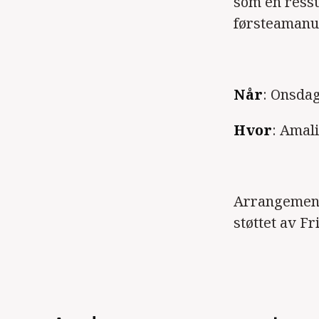
som en ressu
førsteamanu
Når
: Onsdag
Hvor
: Amali
Arrangemente
støttet av F