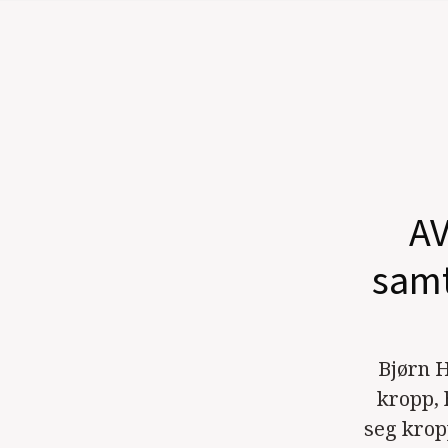
AV
samt
Bjørn H
kropp, 
seg krop