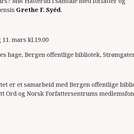
rs? Møt Hatterud i samtale med forfatter og
ensis
Grethe F. Syéd
.
 11. mars kl.19.00
es hage, Bergen offentlige bibliotek, Strømgate
t er et samarbeid med Bergen offentlige bibli
ritt Ord og Norsk Forfattersentrums medlemsfo