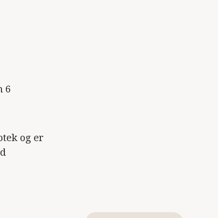
n 6
otek og er
nd