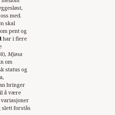
le mellom
yggesløst,
 oss med.
om skal
 om pent og
d
har i flere
e
8),
Mjøsa
an om
k status og
a,
han bringer
til å være
 variasjoner
slett forstås