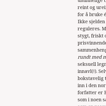
uminnelige t
reint og ure
for å bruke 
Ikke sjelden
reguleres. M
stygt, frisk
prisvinnende
sammenhenge
rundt med 
seksuell leg
innavl(!). Se
bokstavelig 
inn i den nor
forfatter er
som i noen s