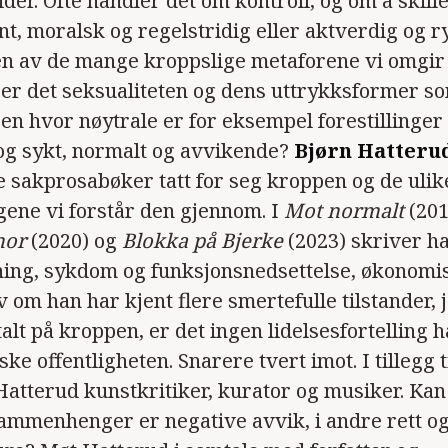
ider. Ofte handler det om kontroll, og om å skil
int, moralsk og regelstridig eller aktverdig og r
én av de mange kroppslige metaforene vi omgir
 er det seksualiteten og dens uttrykksformer s
en hvor nøytrale er for eksempel forestillinger
t og sykt, normalt og avvikende?
Bjørn Hatteru
 sakprosabøker tatt for seg kroppen og de ulik
ne vi forstår den gjennom. I
Mot normalt
(201
mor
(2020) og
Blokka på Bjerke
(2023) skriver h
ning, sykdom og funksjonsnedsettelse, økonomis
lv om han har kjent flere smertefulle tilstander, j
talt på kroppen, er det ingen lidelsesfortelling 
ske offentligheten. Snarere tvert imot. I tillegg 
 Hatterud kunstkritiker, kurator og musiker. Kan
ammenhenger er negative avvik, i andre rett og 