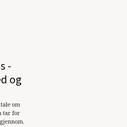
s -
éd og
mtale om
 tar for
 gjennom.