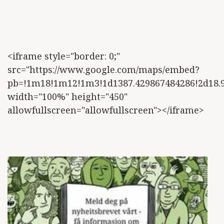
<iframe style="border: 0;"
src="https://www.google.com/maps/embed?
pb=!1m18!1m12!1m3!1d1387.429867484286!2d18.
width="100%" height="450"
allowfullscreen="allowfullscreen"></iframe>