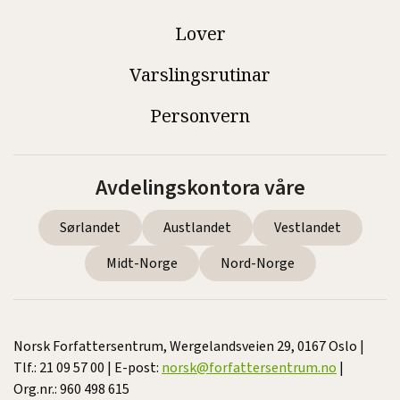
Lover
Varslingsrutinar
Personvern
Avdelingskontora våre
Sørlandet
Austlandet
Vestlandet
Midt-Norge
Nord-Norge
Norsk Forfattersentrum, Wergelandsveien 29, 0167 Oslo |
Tlf.: 21 09 57 00 | E-post:
norsk@forfattersentrum.no
|
Org.nr.: 960 498 615