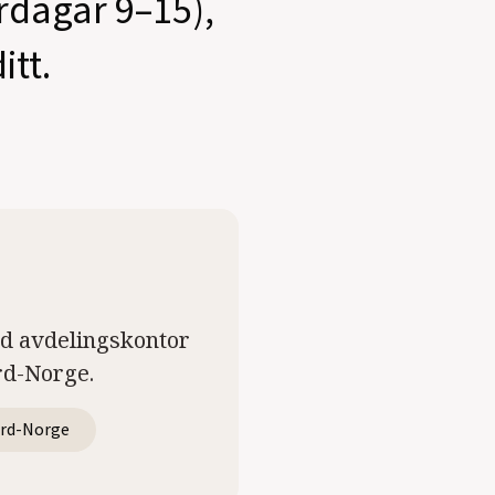
ardagar 9–15),
itt.
ed avdelingskontor
rd-Norge.
rd-Norge