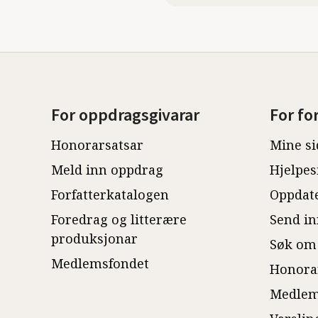
For oppdragsgivarar
For fo
Honorarsatsar
Mine si
Meld inn oppdrag
Hjelpes
Forfatterkatalogen
Oppdate
Foredrag og litterære
Send in
produksjonar
Søk om
Medlemsfondet
Honora
Medlem