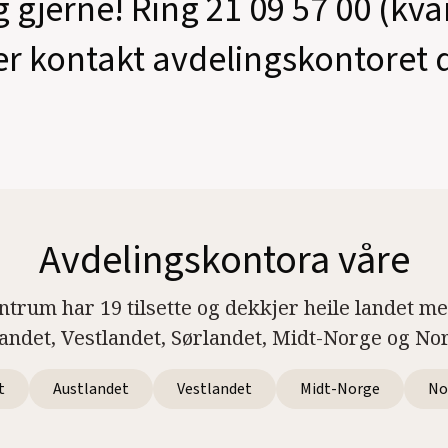
g gjerne! Ring 21 09 57 00 (kv
er kontakt avdelingskontoret d
Avdelingskontora våre
ntrum har 19 tilsette og dekkjer heile landet m
landet, Vestlandet, Sørlandet, Midt-Norge og No
t
Austlandet
Vestlandet
Midt-Norge
No