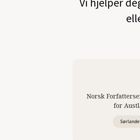
Vi hjelper de
ell
Norsk Forfatterse
for Aust
Sørlande