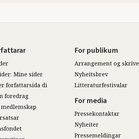
rfattarar
For publikum
der
Arrangement og skriv
ider: Mine sider
Nyheitsbrev
r forfattarsida di
Litteraturfestivalar
n foredrag
For media
 medlemskap
Pressekontaktar
rsatsar
Nyheiter
sfondet
Pressemeldingar