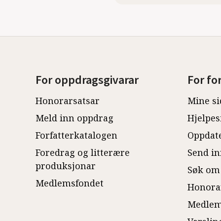
For oppdragsgivarar
For fo
Honorarsatsar
Mine si
Meld inn oppdrag
Hjelpes
Forfatterkatalogen
Oppdate
Foredrag og litterære
Send in
produksjonar
Søk om
Medlemsfondet
Honora
Medlem