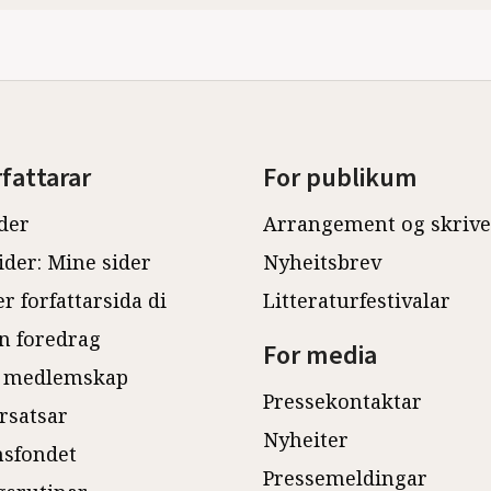
rfattarar
For publikum
der
Arrangement og skriv
ider: Mine sider
Nyheitsbrev
r forfattarsida di
Litteraturfestivalar
n foredrag
For media
 medlemskap
Pressekontaktar
rsatsar
Nyheiter
sfondet
Pressemeldingar