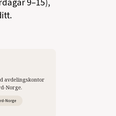
ardagar 9–15),
itt.
ed avdelingskontor
rd-Norge.
rd-Norge