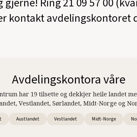
g gjerne! Ring 21 09 57 00 (kv
er kontakt avdelingskontoret d
Avdelingskontora våre
ntrum har 19 tilsette og dekkjer heile landet m
landet, Vestlandet, Sørlandet, Midt-Norge og No
t
Austlandet
Vestlandet
Midt-Norge
No