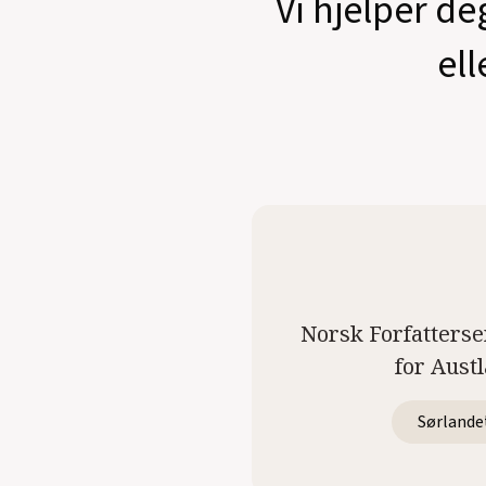
Vi hjelper de
ell
Norsk Forfatterse
for Aust
Sørlande