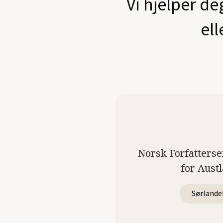
Vi hjelper de
ell
Norsk Forfatterse
for Aust
Sørlande