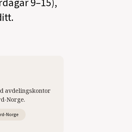
ardagar 9–15),
itt.
ed avdelingskontor
rd-Norge.
rd-Norge