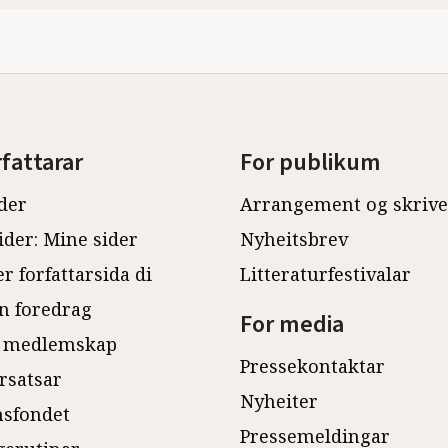
rfattarar
For publikum
der
Arrangement og skriv
ider: Mine sider
Nyheitsbrev
r forfattarsida di
Litteraturfestivalar
n foredrag
For media
 medlemskap
Pressekontaktar
rsatsar
Nyheiter
sfondet
Pressemeldingar