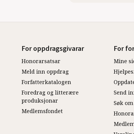
For oppdragsgivarar
For fo
Honorarsatsar
Mine si
Meld inn oppdrag
Hjelpes
Forfatterkatalogen
Oppdate
Foredrag og litterære
Send in
produksjonar
Søk om
Medlemsfondet
Honora
Medlem