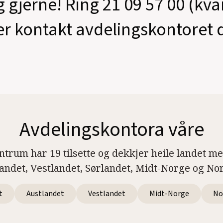
g gjerne! Ring 21 09 57 00 (kv
er kontakt avdelingskontoret d
Avdelingskontora våre
ntrum har 19 tilsette og dekkjer heile landet m
landet, Vestlandet, Sørlandet, Midt-Norge og No
t
Austlandet
Vestlandet
Midt-Norge
No