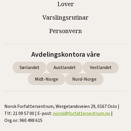
Lover
Varslingsrutinar
Personvern
Avdelingskontora våre
Sørlandet
Austlandet
Vestlandet
Midt-Norge
Nord-Norge
Norsk Forfattersentrum, Wergelandsveien 29, 0167 Oslo |
Tlf.: 21 09 57 00 | E-post:
norsk@forfattersentrum.no
|
Org.nr.: 960 498 615