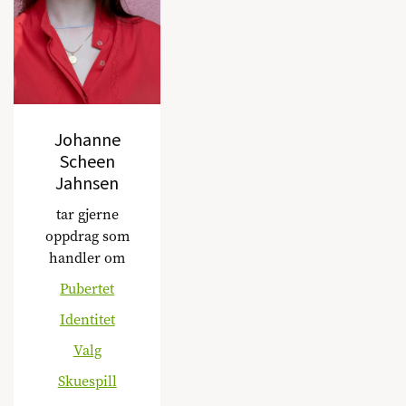
Johanne
Scheen
Jahnsen
tar gjerne
oppdrag som
handler om
Pubertet
Identitet
Valg
Skuespill