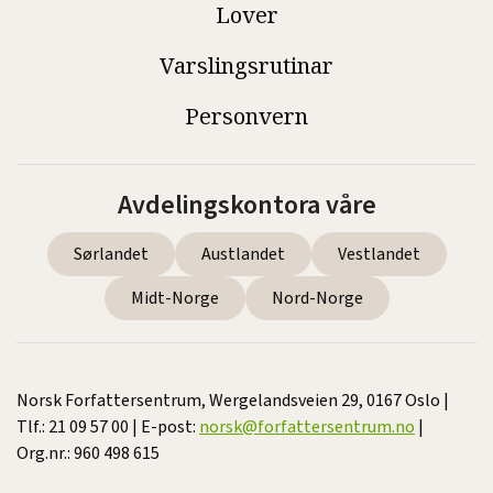
Lover
Varslingsrutinar
Personvern
Avdelingskontora våre
Sørlandet
Austlandet
Vestlandet
Midt-Norge
Nord-Norge
Norsk Forfattersentrum, Wergelandsveien 29, 0167 Oslo |
Tlf.: 21 09 57 00 | E-post:
norsk@forfattersentrum.no
|
Org.nr.: 960 498 615