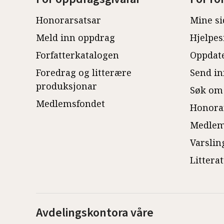
Honorarsatsar
Mine si
Meld inn oppdrag
Hjelpes
Forfatterkatalogen
Oppdate
Foredrag og litterære
Send in
produksjonar
Søk om
Medlemsfondet
Honora
Medlem
Varslin
Littera
Avdelingskontora våre