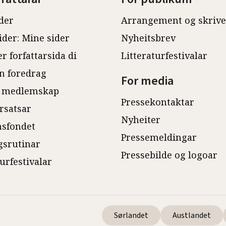
der
Arrangement og skriv
ider: Mine sider
Nyheitsbrev
r forfattarsida di
Litteraturfestivalar
n foredrag
For media
 medlemskap
Pressekontaktar
rsatsar
Nyheiter
sfondet
Pressemeldingar
gsrutinar
Pressebilde og logoar
turfestivalar
Sørlandet
Austlandet