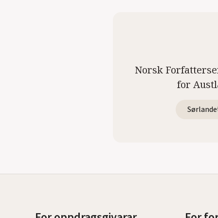
Norsk Forfatterse
for Aust
Sørlande
For oppdragsgivarar
For fo