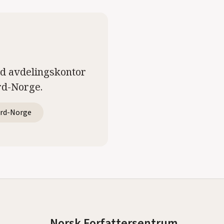
ed avdelingskontor
rd-Norge.
rd-Norge
Norsk Forfattersentrum