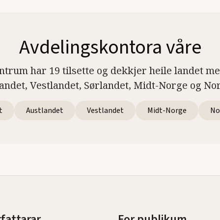
Avdelingskontora våre
ntrum har 19 tilsette og dekkjer heile landet m
landet, Vestlandet, Sørlandet, Midt-Norge og No
t
Austlandet
Vestlandet
Midt-Norge
No
rfattarar
For publikum