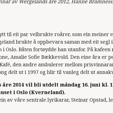
nnar av Wergelands åre 2012, Hanne Bramness.
ytt til eit par velbrukte roårer, som ein meiner 
land brukte å oppbevara saman med eit segl i 
 i Oslo. Båten fortøydde han utanfor. På kafeen 
one, Amalie Sofie Bækkevold. Den eine åra er 
ei Kafé, den andre ambulerer mellom prisvinnara
ong delt ut i 1997 og blir til vanleg delt ut annakv
re 2014 vil bli utdelt måndag 16. juni kl. 1
uset i Oslo (Kverneland).
ein av våre sentrale lyrikarar, Steinar Opstad, l