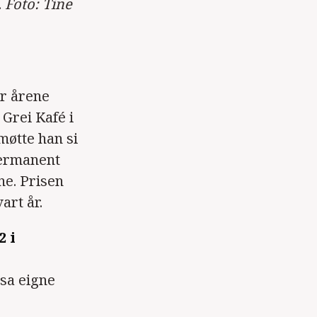
 Foto: Tine
er årene
Grei Kafé i
møtte han si
permanent
ne. Prisen
art år.
2 i
esa eigne