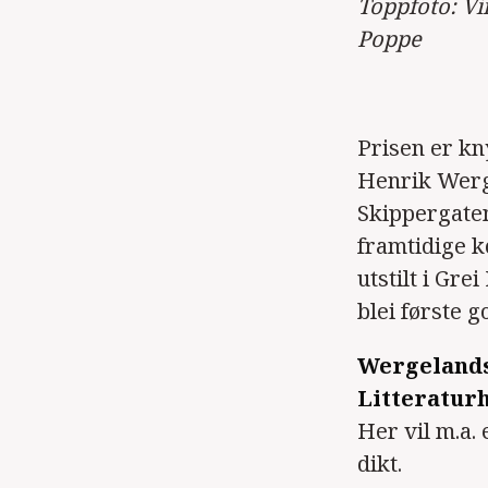
Toppfoto: Vi
Poppe
Prisen er kn
Henrik Werge
Skippergaten
framtidige k
utstilt i Gr
blei første g
Wergelands å
Litteraturh
Her vil m.a. 
dikt.