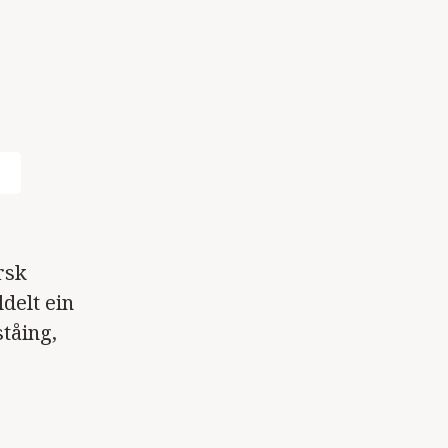
rsk
ldelt ein
ståing,