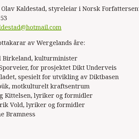
 Olav Kaldestad, styreleiar i Norsk Forfatterse
 53
ldestad@hotmail.com
ottakarar av Wergelands åre:
d Birkeland, kulturminister
 Sporveier, for prosjektet Dikt Underveis
ladet, spesielt for utvikling av Diktbasen
pük, motkulturelt kraftsentrum
g Kittelsen, lyriker og formidler
rik Vold, lyriker og formidler
ne Bramness