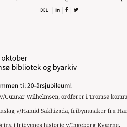
DEL
 oktober
sø bibliotek og byarkiv
ommen til 20-årsjubileum!
 v/Gunnar Wilhelmsen, ordfører i Tromsø kom
nnslag v/Hamid Sakhizada, fribymusiker fra Ha
øring i fribyenes historie v/Ingeborg Kværne,