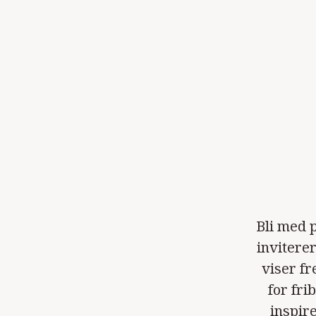
Bli med 
inviterer
viser f
for fri
inspir