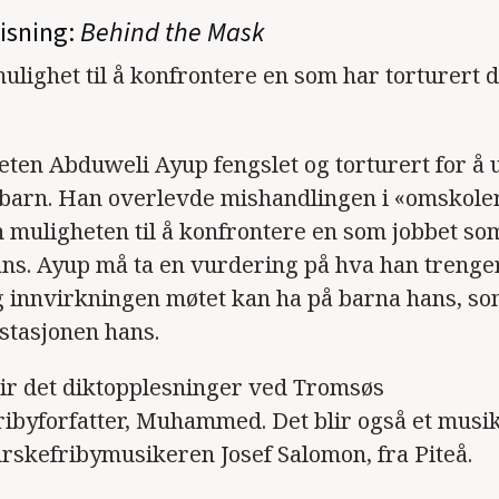
visning:
Behind the Mask
ulighet til å konfrontere en som har torturert 
oeten Abduweli Ayup fengslet og torturert for å
 barn. Han overlevde mishandlingen i «omskoler
n muligheten til å konfrontere en som jobbet s
ns. Ayup må ta en vurdering på hva han trenge
g innvirkningen møtet kan ha på barna hans, so
restasjonen hans.
lir det diktopplesninger ved Tromsøs
byforfatter, Muhammed. Det blir også et musik
rskefribymusikeren Josef Salomon, fra Piteå.