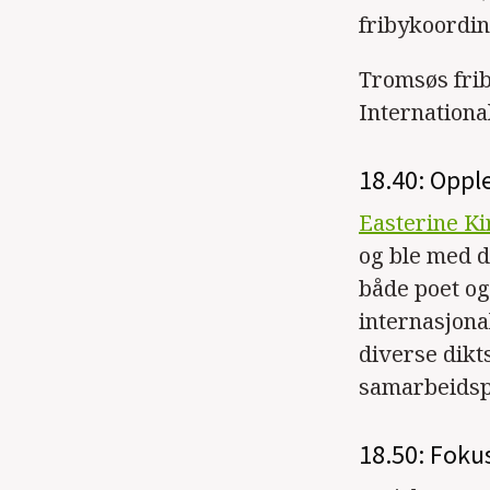
fribykoordin
Tromsøs fri
Internationa
18.40: Oppl
Easterine Ki
og ble med d
både poet og
internasjonal
diverse dikt
samarbeidspr
18.50: Fokus