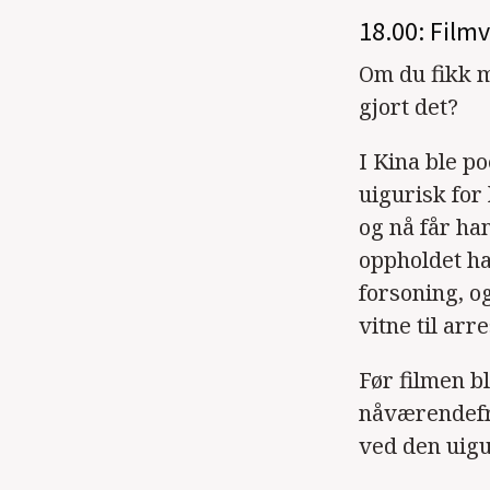
18.00: Film
Om du fikk m
gjort det?
I Kina ble p
uigurisk for
og nå får ha
oppholdet ha
forsoning, o
vitne til ar
Før filmen b
nåværendefri
ved den uigu