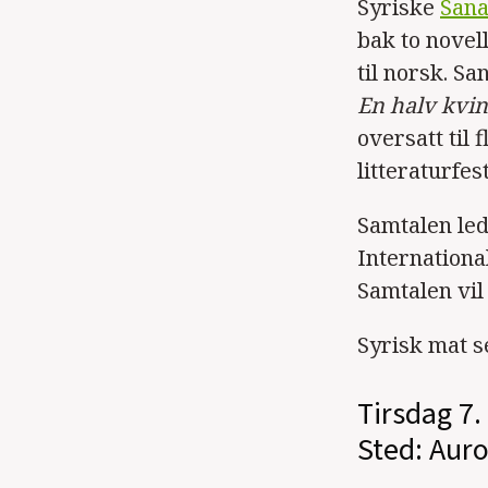
Syriske
Sana
bak to novel
til norsk. Sa
En halv kvi
oversatt til 
litteraturfest
Samtalen le
Internationa
Samtalen vil
Syrisk mat s
Tirsdag 7.
Sted: Auro