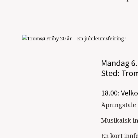
Mandag 6.
Sted: Trom
18.00: Velk
Åpningstale
Musikalsk i
En kort innf