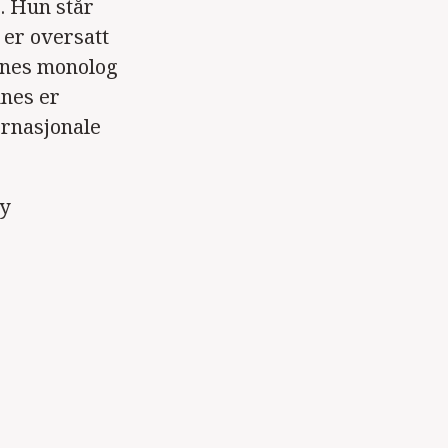
. Hun står
, er oversatt
ennes monolog
nnes er
ternasjonale
y