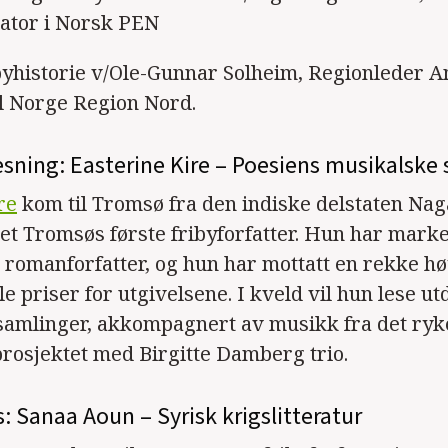
ator i Norsk PEN
byhistorie v/Ole-Gunnar Solheim, Regionleder 
l Norge Region Nord.
esning: Easterine Kire – Poesiens musikalske 
re
kom til Tromsø fra den indiske delstaten Nag
et Tromsøs første fribyforfatter. Hun har mark
 romanforfatter, og hun har mottatt en rekke 
e priser for utgivelsene. I kveld vil hun lese ut
samlinger, akkompagnert av musikk fra det ryk
osjektet med Birgitte Damberg trio.
: Sanaa Aoun – Syrisk krigslitteratur