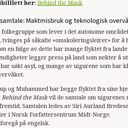
billlett her:
Behind the Mask
lsamtale: Maktmisbruk og teknologisk overv
 folkegruppe som lever i det autonome området
, tvinges på såkalte «omskoleringsleirer» for å b
om en følge av dette har mange flyktet fra lande
ndigheter legger press på land som nekter å u
har søkt asyl, og mange av uigurene som har k
overvåket.
up og Muhammed har begge flyktet fra sine hje
v
Behind the Mask
vil de samtale om uigurenes
 fremtid. Samtalen ledes av Siri Aurland Bredes
er i Norsk Forfattersentrum Midt-Norge.
 foregå på engelsk.