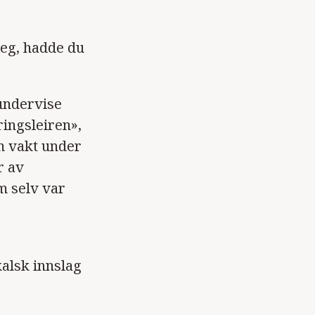
deg, hadde du
 undervise
ingsleiren»,
om vakt under
r av
m selv var
alsk innslag