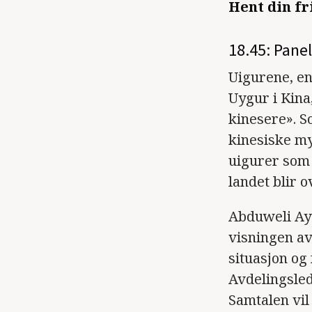
Hent din fri
18.45: Pane
Uigurene, en
Uygur i Kina
kinesere». S
kinesiske my
uigurer som 
landet blir 
Abduweli Ay
visningen a
situasjon og
Avdelingsled
Samtalen vil