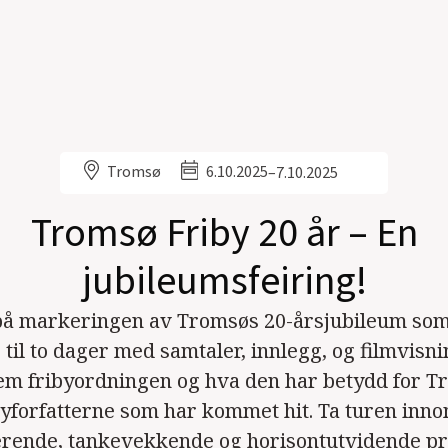
Tromsø
6.10.2025
–
7.10.2025
Tromsø Friby 20 år – En
jubileumsfeiring!
på markeringen av Tromsøs 20-årsjubileum som 
 til to dager med samtaler, innlegg, og filmvisn
rem fribyordningen og hva den har betydd for T
byforfatterne som har kommet hit. Ta turen inno
erende, tankevekkende og horisontutvidende p