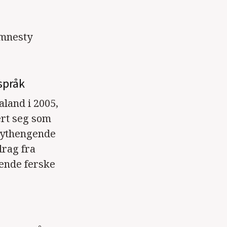
Amnesty
språk
aland i 2005,
ert seg som
høythengende
drag fra
ende ferske