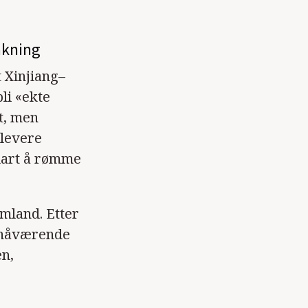
åkning
 Xinjiang–
li «ekte
t, men
tlevere
lart å rømme
mland. Etter
 nåværende
en,