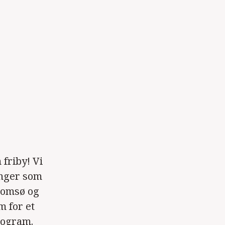
friby! Vi
inger som
romsø og
m for et
rogram.