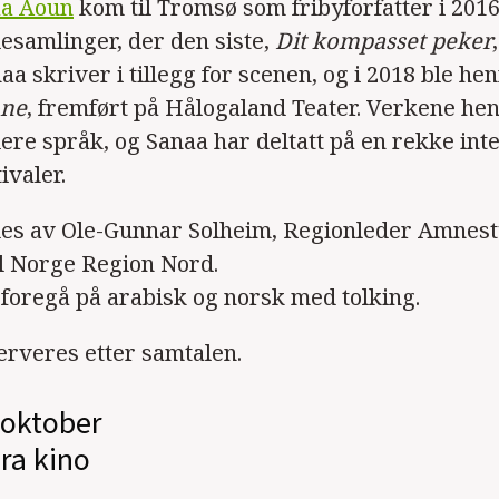
a Aoun
kom til Tromsø som fribyforfatter i 2016
lesamlinger, der den siste,
Dit kompasset peker
naa skriver i tillegg for scenen, og i 2018 ble h
nne
, fremført på Hålogaland Teater. Verkene he
flere språk, og Sanaa har deltatt på en rekke in
ivaler.
des av Ole-Gunnar Solheim, Regionleder Amnest
l Norge Region Nord.
 foregå på arabisk og norsk med tolking.
erveres etter samtalen.
 oktober
ra kino