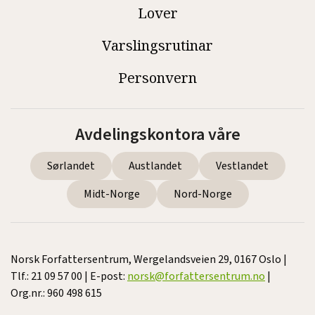
Lover
Varslingsrutinar
Personvern
Avdelingskontora våre
Sørlandet
Austlandet
Vestlandet
Midt-Norge
Nord-Norge
Norsk Forfattersentrum, Wergelandsveien 29, 0167 Oslo |
Tlf.: 21 09 57 00 | E-post:
norsk@forfattersentrum.no
|
Org.nr.: 960 498 615