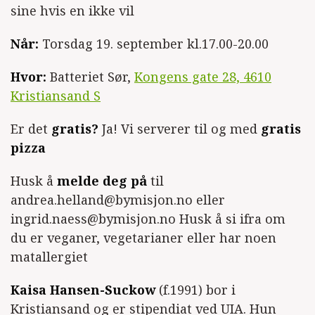
sine hvis en ikke vil
Når:
Torsdag 19. september kl.17.00-20.00
Hvor:
Batteriet Sør,
Kongens gate 28, 4610
Kristiansand S
Er det
gratis?
Ja! Vi serverer til og med
gratis
pizza
Husk å
melde deg på
til
andrea.helland@bymisjon.no eller
ingrid.naess@bymisjon.no Husk å si ifra om
du er veganer, vegetarianer eller har noen
matallergiet
Kaisa Hansen-Suckow
(f.1991) bor i
Kristiansand og er stipendiat ved UIA. Hun