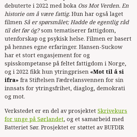
debuterte i 2022 med boka
Oss Mot Verden. En
historie om å være fattig.
Hun har også laget
filmen
Så er spørsmålet; Hadde de egentlig råd
til det før óg?
som tematiserer fattigdom,
utenforskap og psykisk helse. Filmen er basert
på hennes egne erfaringer. Hansen-Suckow
har et stort engasjement for og
spisskompetanse på feltet fattigdom i Norge,
og i 2022 fikk hun ytringprisen
«Mot til å si
ifra»
fra Stiftelsen Fædrelansvennen for sin
innsats for ytringsfrihet, diaglog, demokrati
og mot.
​Verkstedet er en del av prosjektet
Skrivekurs
for unge på Sørlandet
, og et samarbeid med
Batteriet Sør. Prosjektet er støttet av BUFDIR