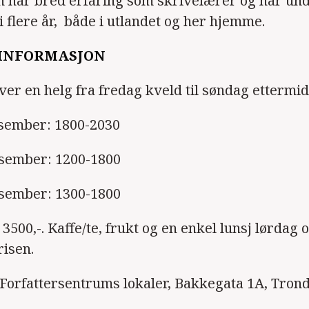
 har bred erfaring som skrivelærer og har und
i flere år, både i utlandet og her hjemme.
 INFORMASJON
ver en helg fra fredag kveld til søndag ettermi
esember: 1800-2030
esember: 1200-1800
esember: 1300-1800
3500,-. Kaffe/te, frukt og en enkel lunsj lørdag
risen.
Forfattersentrums lokaler, Bakkegata 1A, Tron