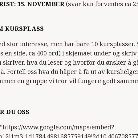
IST: 15. NOVEMBER
(svar kan forventes ca 25
M KURSPLASS
d stor interesse, men har bare 10 kursplasser. 
 en side, ca 400 ord) i skjemaet under og skriv 
du skriver, hva du leser og hvorfor du ønsker å g
. Fortell oss hva du håper å få ut av kurshelgen,
mmen en gruppe vi tror vil fungere godt samme
R DU OSS
="https://www.google.com/maps/embed?
12!1m3!1d1784.4981685759149!2d10.406708577