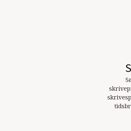
S
S
skrivep
skrivesp
tidsb