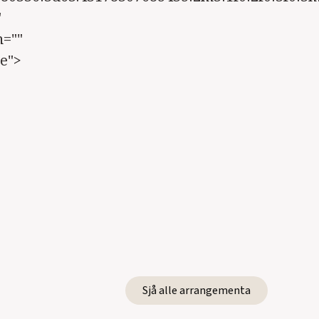
"
n=""
e">
Sjå alle arrangementa