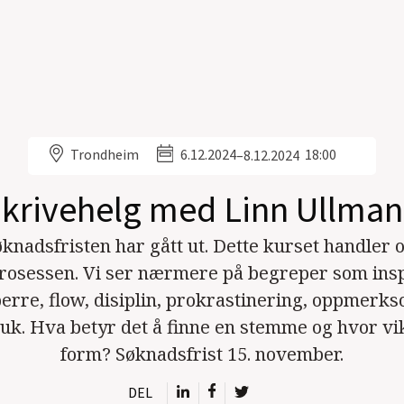
Trondheim
6.12.2024
18:00
–
8.12.2024
krivehelg med Linn Ullma
øknadsfristen har gått ut. Dette kurset handler 
rosessen. Vi ser nærmere på begreper som insp
erre, flow, disiplin, prokrastinering, oppmerk
ruk. Hva betyr det å finne en stemme og hvor vik
form? Søknadsfrist 15. november.
DEL