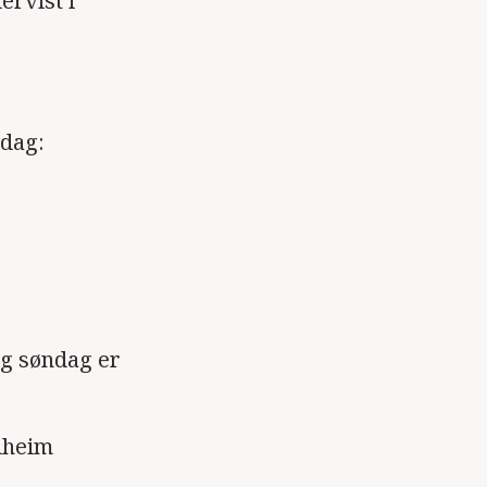
ervist i
ddag:
 og søndag er
dheim