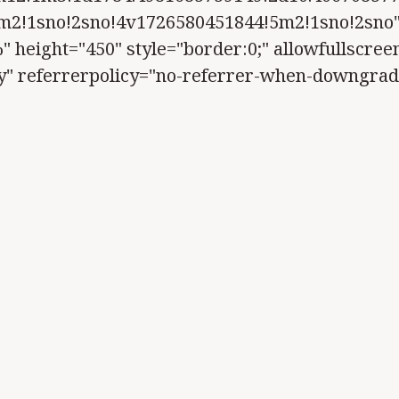
m2!1sno!2sno!4v1726580451844!5m2!1sno!2sno
 height="450" style="border:0;" allowfullscree
zy" referrerpolicy="no-referrer-when-downgrad