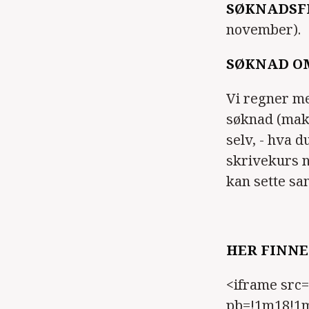
SØKNADSFR
november).
SØKNAD O
Vi regner me
søknad (maks
selv, - hva 
skrivekurs nå
kan sette sa
HER FINNE
<iframe src
pb=!1m18!1m