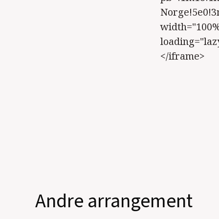
Norge!5e0!3
width="100%"
loading="la
</iframe>
Andre arrangement