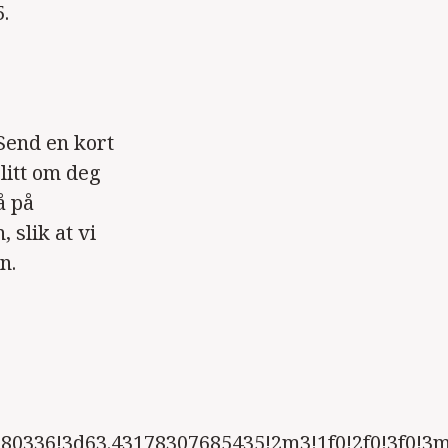
.
Send en kort
litt om deg
å på
 slik at vi
n.
80336!3d63.43178307685435!2m3!1f0!2f0!3f0!