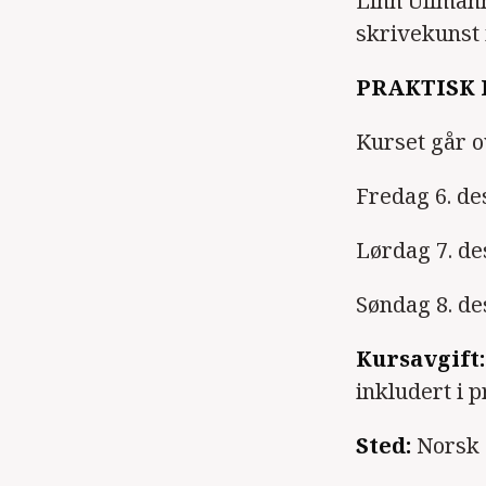
Linn Ullmann
skrivekunst 
PRAKTISK
Kurset går o
Fredag 6. d
Lørdag 7. d
Søndag 8. d
Kursavgift:
inkludert i p
Sted:
Norsk 