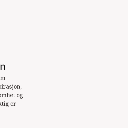
nn
om
irasjon,
somhet og
tig er