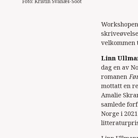
Foto: Kristin Svanæs-Soot
Workshopen 
skriveøvelse
velkommen ti
Linn Ullma
dag en av No
romanen
Fø
mottatt en re
Amalie Skram
samlede forf
Norge i 2021
litteraturpri