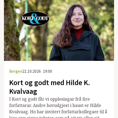
Bergen
21.10.2026
19:00
Kort og godt med Hilde K.
Kvalvaag
I Kort og godt får vi opplesingar frå fire
forfattarar. Andre hovudgjest i haust er Hilde
Kvalvaag. Ho har invitert forfattarkollegaer til å
lese opp eigne tekstar, som på eit vis eller eit