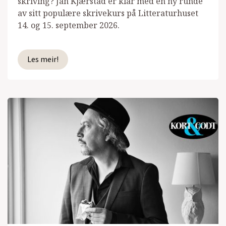
skriving? Jan Kjærstad er klar med en ny runde
av sitt populære skrivekurs på Litteraturhuset
14. og 15. september 2026.
Les meir!