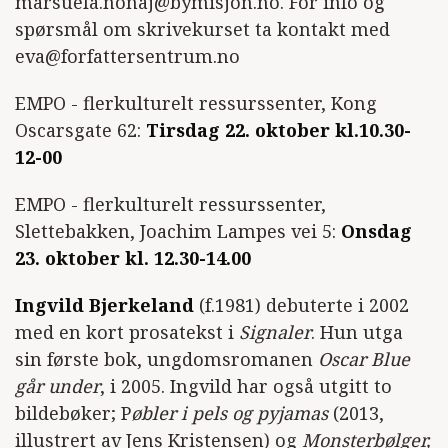
marsuela.nonaj@bymisjon.no. For info og
spørsmål om skrivekurset ta kontakt med
eva@forfattersentrum.no
EMPO - flerkulturelt ressurssenter, Kong
Oscarsgate 62:
Tirsdag 22. oktober kl.10.30-
12-00
EMPO - flerkulturelt ressurssenter,
Slettebakken, Joachim Lampes vei 5:
Onsdag
23. oktober kl. 12.30-14.00
Ingvild Bjerkeland
(f.1981) debuterte i 2002
med en kort prosatekst i
Signaler
. Hun utga
sin første bok, ungdomsromanen
Oscar Blue
går under
, i 2005. Ingvild har også utgitt to
bildebøker; P
øbler i pels og pyjamas
(2013,
illustrert av Jens Kristensen) og
Monsterbølger,