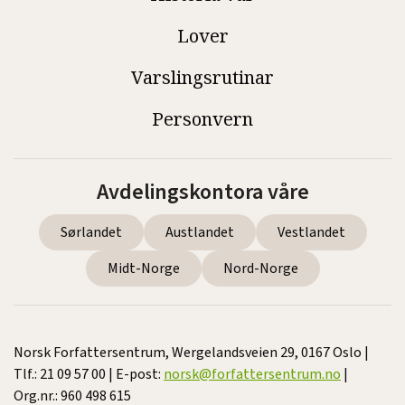
Lover
Varslingsrutinar
Personvern
Avdelingskontora våre
Sørlandet
Austlandet
Vestlandet
Midt-Norge
Nord-Norge
Norsk Forfattersentrum, Wergelandsveien 29, 0167 Oslo |
Tlf.: 21 09 57 00 | E-post:
norsk@forfattersentrum.no
|
Org.nr.: 960 498 615