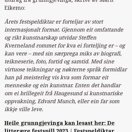
Eikemo:
Årets festspeldiktar er forteljar av stort
internasjonalt format. Gjennom eit omfattande
og rikt kunstnarskap utvidar Steffen
Kverneland rommet for kva ei forteljing er – og
kan vere – med sin særprega miks av biografi,
teikneserie, foto, fortid og samtid. Med sine
virtuose teikningar og nøkterne språk formidlar
han på meisterleg vis kva som formar eit
menneske og ein kunstnar. Enten det handlar
om ei brillegeit frå Haugesund si kunstnariske
oppvakning, Edvard Munch, eller ein far som
ikkje ville leve.
Heile grunngjevinga kan lesast her: De
litterære festspill 2023 | Festspeldiktar