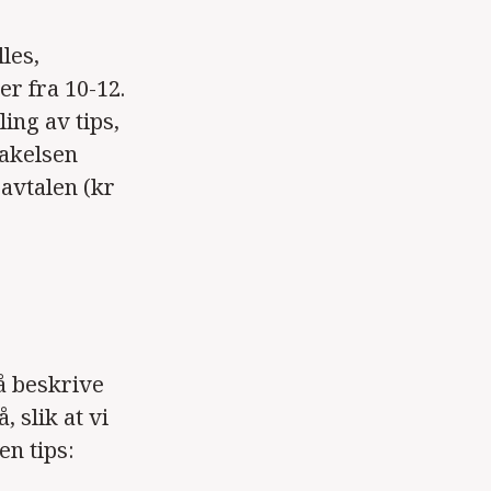
lles,
er fra 10-12.
ing av tips,
takelsen
avtalen (kr
å beskrive
 slik at vi
n tips: