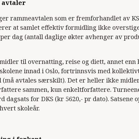
 avtaler
ger rammeavtalen som er fremforhandlet av KS
rer at samlet effektiv formidling ikke overstig
per dag (antall daglige økter avhenger av pro
idler til overnatting, reise og diett, annet enn 
 skolene innad i Oslo, fortrinnsvis med kollekti
l (må avtales særskilt). Det er heller ikke midler
rfattere sammen, kun enkeltforfattere. Turnee
rd dagsats for DKS (kr 5620,- pr dato). Satsene 
hvert skoleår.