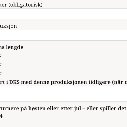
r (obligatorisk)
uksjon
ns lengde
r
r
r
rt i DKS med denne produksjonen tidligere (når 
urnere på høsten eller etter jul – eller spiller det
4