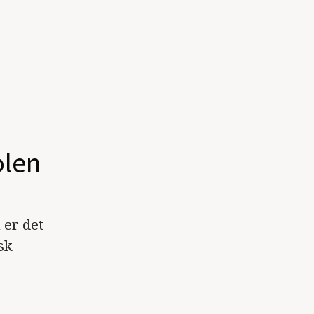
olen
 er det
sk