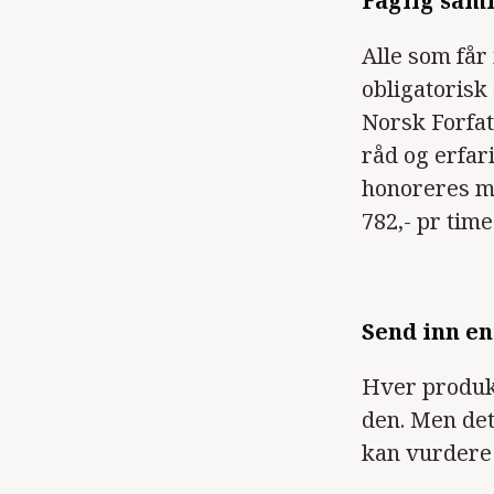
Faglig saml
Alle som får 
obligatorisk
Norsk Forfat
råd og erfar
honoreres me
782,- pr time
Send inn en
Hver produks
den. Men det 
kan vurdere 