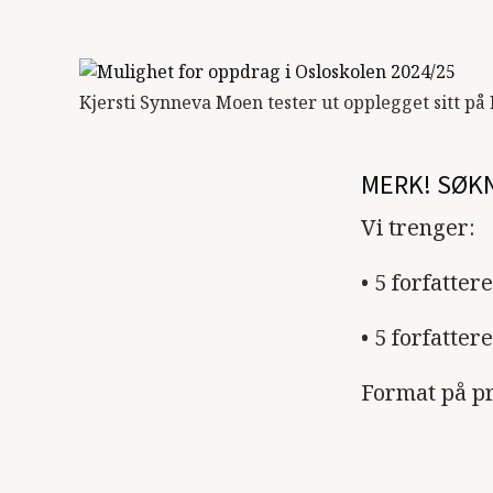
Kjersti Synneva Moen tester ut opplegget sitt på 
MERK! SØKN
Vi trenger:
• 5 forfatter
• 5 forfatter
Format på pr