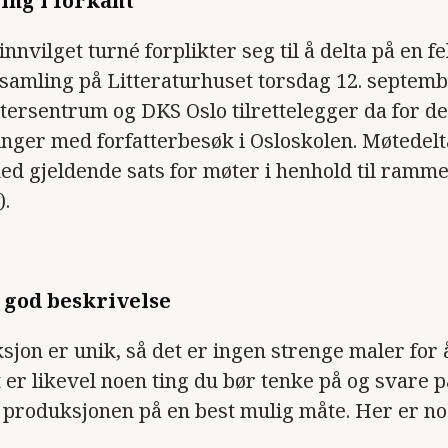
ing i forkant
innvilget turné forplikter seg til å delta på en fe
 samling på Litteraturhuset torsdag 12. septemb
tersentrum og DKS Oslo tilrettelegger da for del
inger med forfatterbesøk i Osloskolen. Møtedel
d gjeldende sats for møter i henhold til ramme
).
 god beskrivelse
jon er unik, så det er ingen strenge maler for 
er likevel noen ting du bør tenke på og svare på,
produksjonen på en best mulig måte. Her er noe