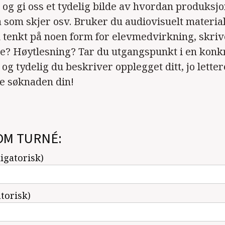
og gi oss et tydelig bilde av hvordan produksjo
a som skjer osv. Bruker du audiovisuelt materia
 tenkt på noen form for elevmedvirkning, skri
de? Høytlesning? Tar du utgangspunkt i en konk
g tydelig du beskriver opplegget ditt, jo letter
e søknaden din!
OM TURNÉ:
ligatorisk)
atorisk)