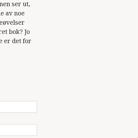
nen ser ut,
le av noe
veøvelser
ret bok? Jo
e er det for