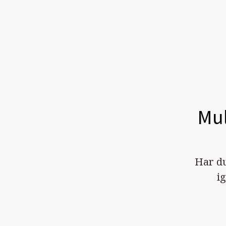
Mul
Har du
i