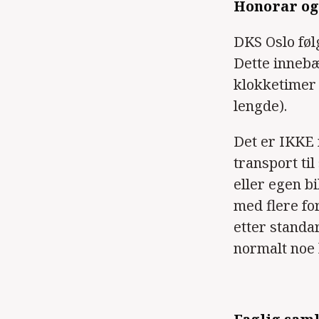
Honorar og
DKS Oslo føl
Dette innebæ
klokketimer 
lengde).
Det er IKKE m
transport til
eller egen bi
med flere fo
etter standa
normalt noe 