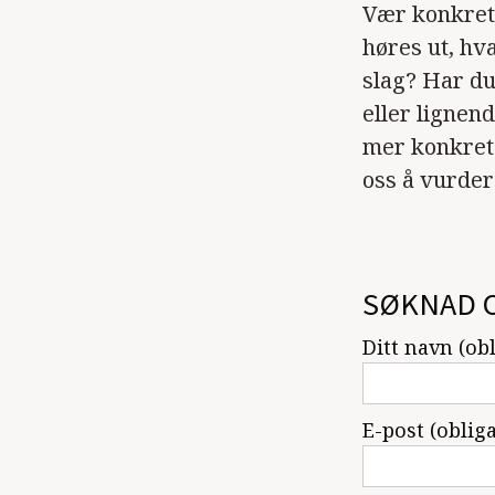
Vær konkret 
høres ut, hv
slag? Har du
eller lignen
mer konkret o
oss å vurder
SØKNAD 
Ditt navn (ob
E-post (oblig