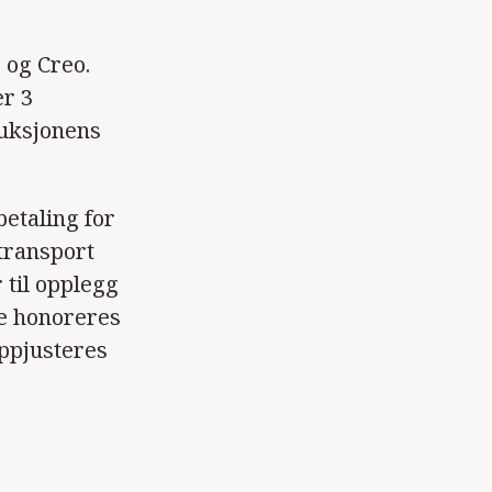
 og Creo.
er 3
duksjonens
betaling for
vtransport
 til opplegg
ne honoreres
oppjusteres