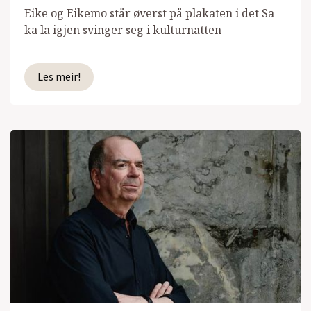
Eike og Eikemo står øverst på plakaten i det Sa
ka la igjen svinger seg i kulturnatten
Les meir!