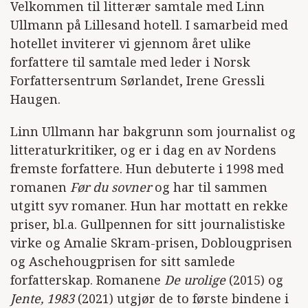
Velkommen til litterær samtale med Linn
Ullmann på Lillesand hotell. I samarbeid med
hotellet inviterer vi gjennom året ulike
forfattere til samtale med leder i Norsk
Forfattersentrum Sørlandet, Irene Gressli
Haugen.
Linn Ullmann har bakgrunn som journalist og
litteraturkritiker, og er i dag en av Nordens
fremste forfattere. Hun debuterte i 1998 med
romanen
Før du sovner
og har til sammen
utgitt syv romaner. Hun har mottatt en rekke
priser, bl.a. Gullpennen for sitt journalistiske
virke og Amalie Skram-prisen, Doblougprisen
og Aschehougprisen for sitt samlede
forfatterskap. Romanene
De urolige
(2015) og
Jente, 1983
(2021) utgjør de to første bindene i