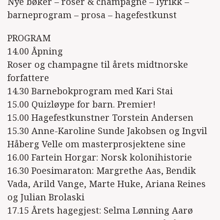
Nye bøker – roser & champagne – lyrikk –
barneprogram – prosa – hagefestkunst
PROGRAM
14.00 Åpning
Roser og champagne til årets midtnorske
forfattere
14.30 Barnebokprogram med Kari Stai
15.00 Quizløype for barn. Premier!
15.00 Hagefestkunstner Torstein Andersen
15.30 Anne-Karoline Sunde Jakobsen og Ingvil
Håberg Velle om masterprosjektene sine
16.00 Fartein Horgar: Norsk kolonihistorie
16.30 Poesimaraton: Margrethe Aas, Bendik
Vada, Arild Vange, Marte Huke, Ariana Reines
og Julian Brolaski
17.15 Årets hagegjest: Selma Lønning Aarø