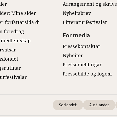
der
Arrangement og skriv
ider: Mine sider
Nyheitsbrev
r forfattarsida di
Litteraturfestivalar
n foredrag
For media
 medlemskap
Pressekontaktar
rsatsar
Nyheiter
sfondet
Pressemeldingar
gsrutinar
Pressebilde og logoar
turfestivalar
Sørlandet
Austlandet