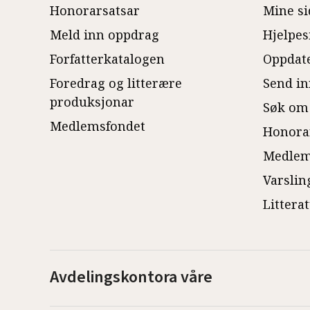
Honorarsatsar
Mine si
Meld inn oppdrag
Hjelpes
Forfatterkatalogen
Oppdate
Foredrag og litterære
Send in
produksjonar
Søk om
Medlemsfondet
Honora
Medlem
Varslin
Littera
Avdelingskontora våre