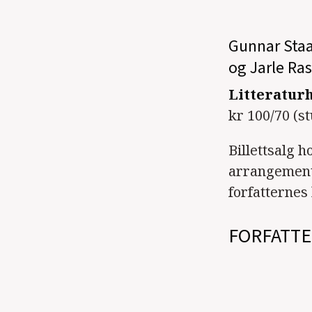
Gunnar Staa
og Jarle Ra
Litteraturh
kr 100/70 (s
Billettsalg ho
arrangemente
forfatterne
FORFATTE