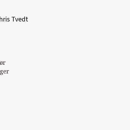
hris Tvedt
før
lger