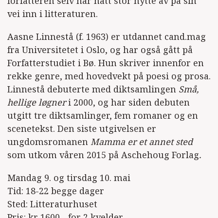
forfatteren selv har hatt stor nytte av på sin
vei inn i litteraturen.
Aasne Linnestå (f. 1963) er utdannet cand.mag
fra Universitetet i Oslo, og har også gått på
Forfatterstudiet i Bø. Hun skriver innenfor en
rekke genre, med hovedvekt på poesi og prosa.
Linnestå debuterte med diktsamlingen
Små,
hellige løgner
i 2000, og har siden debuten
utgitt tre diktsamlinger, fem romaner og en
scenetekst. Den siste utgivelsen er
ungdomsromanen
Mamma er et annet sted
som utkom våren 2015 på Aschehoug Forlag
.
Mandag 9. og tirsdag 10. mai
Tid: 18-22 begge dager
Sted: Litteraturhuset
Pris: kr 1600,- for 2 kvelder