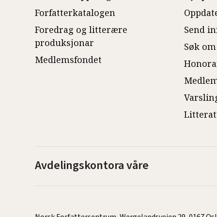
Forfatterkatalogen
Oppdate
Foredrag og litterære
Send in
produksjonar
Søk om
Medlemsfondet
Honora
Medlem
Varslin
Littera
Avdelingskontora våre