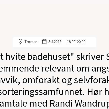
Tromsø
5.4.2018
18:00-20:00
et hvite badehuset" skriver 
emmende relevant om ang
avvik, omforakt og selvfora
orteringssamfunnet. Hør 
amtale med Randi Wandru