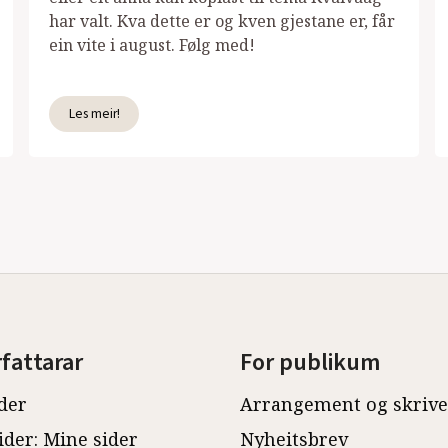
har valt. Kva dette er og kven gjestane er, får
ein vite i august. Følg med!
Les meir!
rfattarar
For publikum
der
Arrangement og skriv
ider: Mine sider
Nyheitsbrev