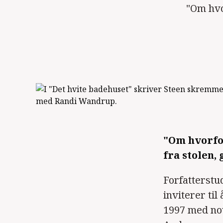
"Om hvo
"Om hvorfor
fra stolen, 
Forfatterstu
inviterer ti
1997 med no