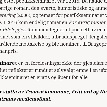
jestet poetikkseminaret var i 2015. Da hadde de
orrige roman, den svarte, humoristiske og anm
atering
(2006), og temaet for poetikkseminaret 
e. I 2016 kom endelig romanen
For øvrig mener 
r ødelegges
. Romanen tegner et portrett av en 
rmet som en stilsikker, utbruddspreget, fengsle
trålende mottakelse og ble nominert til Bragepr
manpris.
inaret
er en forelesningsrekke der gjestelær
diet reflekterer rundt et selvvalgt emne i en uf
ikkseminaret er gratis og åpent for alle.
er støtta av Tromsø kommune, Fritt ord og No
entrums medlemsfond.