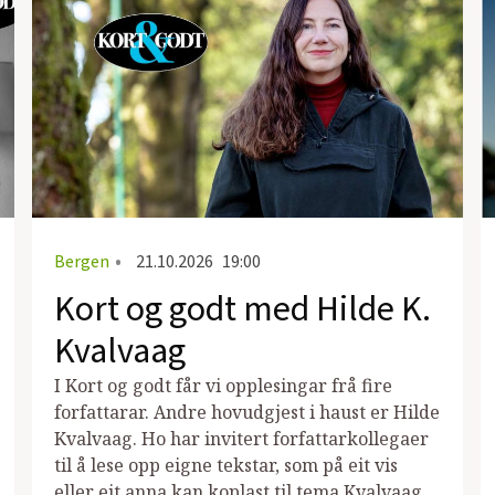
Bergen
•
21.10.2026
19:00
Kort og godt med Hilde K.
Kvalvaag
I Kort og godt får vi opplesingar frå fire
forfattarar. Andre hovudgjest i haust er Hilde
Kvalvaag. Ho har invitert forfattarkollegaer
til å lese opp eigne tekstar, som på eit vis
eller eit anna kan koplast til tema Kvalvaag