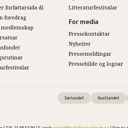
r forfattarsida di
Litteraturfestivalar
n foredrag
For media
 medlemskap
Pressekontaktar
rsatsar
Nyheiter
sfondet
Pressemeldingar
gsrutinar
Pressebilde og logoar
turfestivalar
Sørlandet
Austlandet