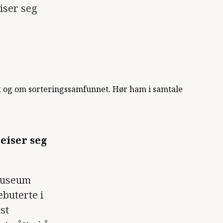
iser seg
eiser seg
 Museum
ebuterte i
ist