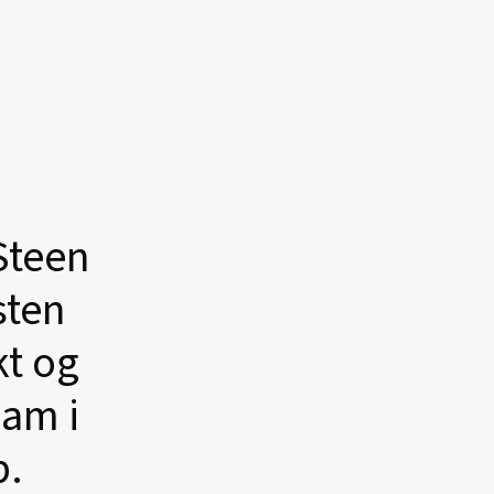
Steen
sten
kt og
ham i
p.