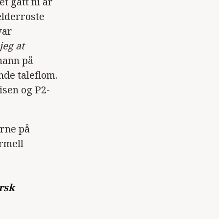
t gått ni år
elderroste
var
jeg at
mann på
nde taleflom.
isen og P2-
erne på
ormell
rsk