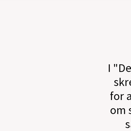
I "D
skr
for 
om s
s