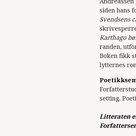
Andreassen g
siden hans f
Svendsens c
skrivesperr
Karthago bø
randen, utfo
Boken fikk s
lytternes ro
Poetikksem
Forfatterstu
setting. Poet
Litteraten 
Forfatters