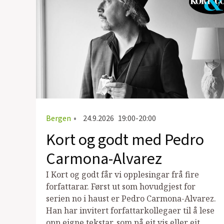
Bergen
•
24.9.2026
19:00-20:00
Kort og godt med Pedro
Carmona-Alvarez
I Kort og godt får vi opplesingar frå fire
forfattarar. Først ut som hovudgjest for
serien no i haust er Pedro Carmona-Alvarez.
Han har invitert forfattarkollegaer til å lese
opp eigne tekstar, som på eit vis eller eit